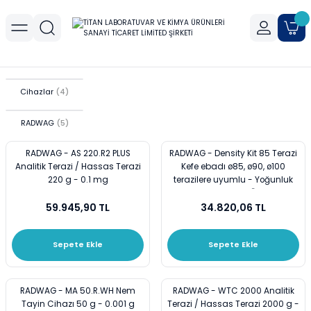
Geri Dön
Geri Dön
Geri Dön
r
meler
Cihaz Aksesuarları
Sıvı Aktarım Cihazları
Cam Malzemeler
Filtrasyon
Havanlar
Mantar Ürünleri
Metal Malzemeler
Plastik Malzemeler
Porselen Malzemeler
allar
er
Yoğunluk Kitleri
Dispenser
Ayırma Hunileri
Filtre Kağıtları
Agat Havanlar
Mantar Standlar
Amyant Tel
Kulplu Plastik Beherler
Buhner Hunileri
Cihazlar
(4)
ları
allar
RADWAG
(5)
Otomatik Pipetler
Bagetler
Şırınga Filtreleri
Cam Havanlar
Bunzen Bekleri
Numune Kapları
Krozeler
RADWAG - AS 220.R2 PLUS
RADWAG - Density Kit 85 Terazi
zları
Pipet Pompası
Balon Jojeler
Soksilet Kartuşu
Porselen Havanlar
Kıskaçlar
Pastör Pipetleri
Porselen Kapsüller
Analitik Terazi / Hassas Terazi
Kefe ebadı ø85, ø90, ø100
220 g - 0.1 mg
terazilere uyumlu - Yoğunluk
leri
Balonlar
Maşalar
Pipet Uçları
Kiti Yoğunluk Ölçer
59.945,90 TL
34.820,06 TL
Beherler
Metal Kutular
Pipetler
Sepete Ekle
Sepete Ekle
hazları
çaları
Büretler
Nivolar
Pisetler
RADWAG - MA 50.R.WH Nem
RADWAG - WTC 2000 Analitik
rtumları
Cam Kapaklar
Pensler
Plastik Balon Jojeler
Tayin Cihazı 50 g - 0.001 g
Terazi / Hassas Terazi 2000 g -