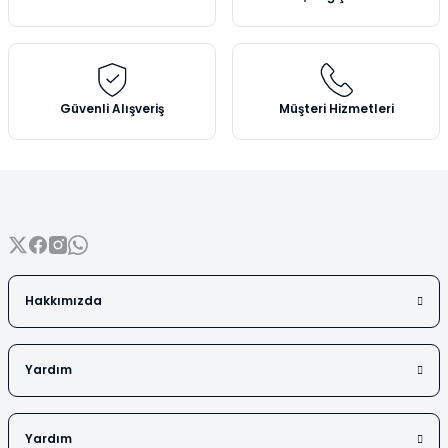
Mezürler
Petri Kabı
Güvenli Alışveriş
Müşteri Hizmetleri
Piknometreler
Pipetler
Quartz Krozeler
Saat Camları
Hakkımızda
Şişeler
Soğutucular
Yardım
Vakum Süzme Seti
Yardım