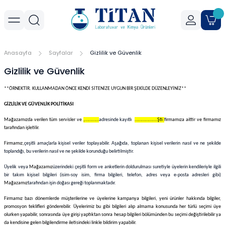
Geri Dön
Geri Dön
Geri Dön
r
meler
Cihaz Aksesuarları
Sıvı Aktarım Cihazları
Cam Malzemeler
Filtrasyon
Havanlar
Mantar Ürünleri
Metal Malzemeler
Plastik Malzemeler
Porselen Malzemeler
Anasayfa
Sayfalar
Gizlilik ve Güvenlik
allar
er
Yoğunluk Kitleri
Dispenser
Ayırma Hunileri
Filtre Kağıtları
Agat Havanlar
Mantar Standlar
Amyant Tel
Kulplu Plastik Beherler
Buhner Hunileri
Gizlilik ve Güvenlik
ları
allar
Otomatik Pipetler
Bagetler
Şırınga Filtreleri
Cam Havanlar
Bunzen Bekleri
Numune Kapları
Krozeler
**ÖRNEKTİR. KULLANMADAN ÖNCE KENDİ SİTENİZE UYGUN BİR ŞEKİLDE DÜZENLEYİNİZ**
GİZLİLİK VE GÜVENLİK POLİTİKASI
zları
Pipet Pompası
Balon Jojeler
Soksilet Kartuşu
Porselen Havanlar
Kıskaçlar
Pastör Pipetleri
Porselen Kapsüller
Mağazamızda verilen tüm servisler ve
,…………
adresinde kayıtlı
……………….Şti.
firmamıza aittir ve firmamız
tarafından işletilir.
leri
Balonlar
Maşalar
Pipet Uçları
Firmamız,
çeşitli amaçlarla kişisel veriler toplayabilir. Aşağıda, toplanan kişisel verilerin nasıl ve ne şekilde
toplandığı, bu verilerin nasıl ve ne şekilde korunduğu belirtilmiştir.
Beherler
Metal Kutular
Pipetler
Üyelik veya
Mağazamız
üzerindeki çeşitli form ve anketlerin doldurulması suretiyle üyelerin kendileriyle ilgili
bir takım kişisel bilgileri (isim-soy isim, firma bilgileri, telefon, adres veya e-posta adresleri gibi)
Mağazamız
tarafından işin doğası gereği toplanmaktadır.
hazları
çaları
Büretler
Nivolar
Pisetler
Firmamız bazı dönemlerde müşterilerine ve üyelerine kampanya bilgileri, yeni ürünler hakkında bilgiler,
promosyon teklifleri gönderebilir. Üyelerimiz bu gibi bilgileri alıp almama konusunda her türlü seçimi üye
rtumları
Cam Kapaklar
Pensler
Plastik Balon Jojeler
olurken yapabilir, sonrasında üye girişi yaptıktan sonra hesap bilgileri bölümünden bu seçimi değiştirilebilir ya
da kendisine gelen bilgilendirme iletisindeki linkle bildirim yapabilir.