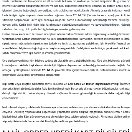
vardır. Bunlardan biri tarayıcınızın en alt satırında bulunan bir anahtar ya da kilit simgesidir. Bu güvenli bir
Mezürler
internet sayfasında olduğunuzu gösterir ve her türlü bilgileriniz şifrelenerek korunur. Bu bilgiler, ancak satış
işlemleri sürecine bağlı olarak ve verdiğiniz talimat istikametinde kullanılır. Alışveriş sırasında kullanılan kredi
kartı ile ilgili bilgiler alışveriş sitelerimizden bağımsız olarak 128 bit SSL (Secure Sockets Layer) protokolü ile
Petri Kabı
şifrelenip sorgulanmak üzere ilgili bankaya ulaştırılır. Kartın kullanılabilirliği onaylandığı takdirde alışverişe
devam edilir. Kartla ilgili hiçbir bilgi tarafımızdan görüntülenemediğinden ve kaydedilmediğinden, üçüncü
şahısların herhangi bir koşulda bu bilgileri ele geçirmesi engellenmiş olur.
Piknometreler
Online olarak kredi kartı ile verilen siparişlerin ödeme/fatura/teslimat adresi bilgilerinin güvenilirliği firmamiz
tarafından Kredi Kartları Dolandırıcılığı'na karşı denetlenmektedir. Bu yüzden, alışveriş sitelerimizden ilk defa
sipariş veren müşterilerin siparişlerinin tedarik ve teslimat aşamasına gelebilmesi için öncelikle finansal ve
Pipetler
adres/telefon bilgilerinin doğruluğunun onaylanması gereklidir. Bu bilgilerin kontrolü için gerekirse kredi kartı
sahibi müşteri ile veya ilgili banka ile irtibata geçilmektedir.
Üye olurken verdiğiniz tüm bilgilere sadece siz ulaşabilir ve siz değiştirebilirsiniz. Üye giriş bilgilerinizi güvenli
Quartz Krozeler
koruduğunuz takdirde başkalarının sizinle ilgili bilgilere ulaşması ve bunları değiştirmesi mümkün değildir. Bu
amaçla, üyelik işlemleri sırasında
128 bit SSL
güvenlik alanı içinde hareket edilir. Bu sistem kırılması mümkün
olmayan bir uluslararası bir şifreleme standardıdır.
Saat Camları
Bilgi hattı veya müşteri hizmetleri servisi bulunan ve
açık adres ve telefon bilgilerinin
belirtildiği İnternet
alışveriş siteleri günümüzde daha fazla tercih edilmektedir. Bu sayede aklınıza takılan bütün konular hakkında
Şişeler
detaylı bilgi alabilir, online alışveriş hizmeti sağlayan firmanın güvenirliği konusunda daha sağlıklı bilgi
edinebilirsiniz.
Soğutucular
Not:
İnternet alışveriş sitelerinde firmanın açık adresinin ve telefonun yer almasına dikkat edilmesini tavsiye
ediyoruz. Alışveriş yapacaksanız alışverişinizi yapmadan ürünü aldığınız mağazanın bütün telefon / adres
bilgilerini not edin. Eğer güvenmiyorsanız alışverişten önce telefon ederek teyit edin. Firmamıza ait tüm online
Vakum Süzme Seti
alışveriş sitelerimizde firmamıza dair tüm bilgiler ve firma yeri belirtilmiştir.