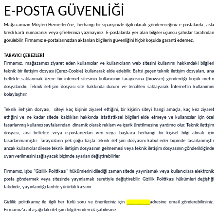
E-POSTA GÜVENLİĞİ
Mağazamızın Müşteri Hizmetleri’ne, herhangi bir siparişinizle ilgili olarak göndereceğiniz e-postalarda, asla
kredi kartı numaranızı veya şifrelerinizi yazmayınız. E-postalarda yer alan bilgiler üçüncü şahıslar tarafından
görülebilir. Firmamız e-postalarınızdan aktarılan bilgilerin güvenliğini hiçbir koşulda garanti edemez.
TARAYICI ÇEREZLERİ
Firmamız, mağazamızı ziyaret eden kullanıcılar ve kullanıcıların web sitesini kullanımı hakkındaki bilgileri
teknik bir iletişim dosyası (Çerez-Cookie) kullanarak elde edebilir. Bahsi geçen teknik iletişim dosyaları, ana
bellekte saklanmak üzere bir internet sitesinin kullanıcının tarayıcısına (browser) gönderdiği küçük metin
dosyalarıdır. Teknik iletişim dosyası site hakkında durum ve tercihleri saklayarak İnternet'in kullanımını
kolaylaştırır.
Teknik iletişim dosyası, siteyi kaç kişinin ziyaret ettiğini, bir kişinin siteyi hangi amaçla, kaç kez ziyaret
ettiğini ve ne kadar sitede kaldıkları hakkında istatistiksel bilgileri elde etmeye ve kullanıcılar için özel
tasarlanmış kullanıcı sayfalarından dinamik olarak reklam ve içerik üretilmesine yardımcı olur. Teknik iletişim
dosyası, ana bellekte veya e-postanızdan veri veya başkaca herhangi bir kişisel bilgi almak için
tasarlanmamıştır. Tarayıcıların pek çoğu başta teknik iletişim dosyasını kabul eder biçimde tasarlanmıştır
ancak kullanıcılar dilerse teknik iletişim dosyasının gelmemesi veya teknik iletişim dosyasının gönderildiğinde
uyarı verilmesini sağlayacak biçimde ayarları değiştirebilirler.
Firmamız, işbu "Gizlilik Politikası" hükümlerini dilediği zaman sitede yayınlamak veya kullanıcılara elektronik
posta göndermek veya sitesinde yayınlamak suretiyle değiştirebilir. Gizlilik Politikası hükümleri değiştiği
takdirde, yayınlandığı tarihte yürürlük kazanır.
Gizlilik politikamız ile ilgili her türlü soru ve önerileriniz için
………………..
adresine email gönderebilirsiniz.
Firmamız’a ait aşağıdaki iletişim bilgilerinden ulaşabilirsiniz.