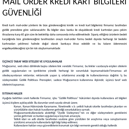
MAİL ORDER KREDİ KART BİLGİLERİ
Vezin Kapları
GÜVENLİĞİ
Vialler
Kredi kartı mail-order yöntemi ile bize göndereceğiniz kimlik ve kredi kart bilgileriniz firmamız tarafından
gizlilik prensibine göre saklanacaktır. Bu bilgiler olası banka ile oluşubilecek kredi kartından para çekim
itirazlarına karşı 60 gün süre ile bekletilip daha sonrasında imha edilmektedir. Sipariş ettiğiniz ürünlerin bedeli
karşılığında bize göndereceğiniz tarafınızdan onaylı mail-order formu bedeli dışında herhangi bir bedelin
kartınızdan çekilmesi halinde doğal olarak bankaya itiraz edebilir ve bu tutarın ödenmesini
engelleyebileceğiniz için bir risk oluşturmamaktadır.
ÜÇÜNCÜ TARAF WEB SİTELERİ VE UYGULAMALAR
Mağazamız, web sitesi dâhilinde başka sitelere link verebilir. Firmamız, bu linkler vasıtasıyla erişilen sitelerin
gizlilik uygulamaları ve içeriklerine yönelik herhangi bir sorumluluk taşımamaktadır.
Firmamıza ait
sitede
yayınlanan reklamlar, reklamcılık yapan iş ortaklarımız aracılığı ile kullanıcılarımıza dağıtılır. İş bu
sözleşmedeki Gizlilik Politikası Prensipleri, sadece Mağazamızın kullanımına ilişkindir, üçüncü taraf web
sitelerini kapsamaz.
İSTİSNAİ HALLER
Aşağıda belirtilen sınırlı hallerde Firmamız, işbu "Gizlilik Politikası" hükümleri dışında kullanıcılara ait bilgileri
üçüncü kişilere açıklayabilir. Bu durumlar sınırlı sayıda olmak üzere;
Kanun, Kanun Hükmünde Kararname, Yönetmelik v.b. yetkili hukuki otorite tarafından çıkarılan ve
yürürlülükte olan hukuk kurallarının getirdiği zorunluluklara uymak;
Mağazamızınkullanıcılarla akdettiği "Üyelik Sözleşmesi"'nin ve diğer sözleşmelerin gereklerini
yerine getirmek ve bunları uygulamaya koymak amacıyla;
Yetkili idari ve adli otorite tarafından usulüne göre yürütülen bir araştırma veya soruşturmanın
yürütümü amacıyla kullanıcılarla ilgili bilgi talep edilmesi;
Kullanıcıların hakları veya güvenliklerini korumak için bilgi vermenin gerekli olduğu hallerdir.