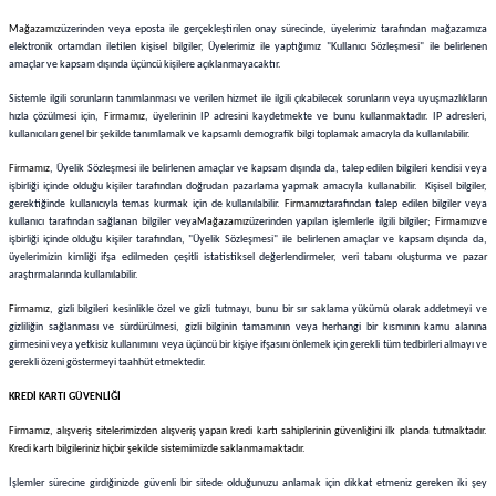
i
Cam Termometreler
Spatüller
Plastik Beherler
Mağazamız
üzerinden veya eposta ile gerçekleştirilen onay sürecinde, üyelerimiz tarafından mağazamıza
elektronik ortamdan iletilen kişisel bilgiler, Üyelerimiz ile yaptığımız "Kullanıcı Sözleşmesi" ile belirlenen
amaçlar ve kapsam dışında üçüncü kişilere açıklanmayacaktır.
ar
Damlatma Hunileri
Stantlar ve Raflar
Plastik Erlenler
Sistemle ilgili sorunların tanımlanması ve verilen hizmet ile ilgili çıkabilecek sorunların veya uyuşmazlıkların
hızla çözülmesi için,
Firmamız
, üyelerinin IP adresini kaydetmekte ve bunu kullanmaktadır. IP adresleri,
ler
Deney Tüpleri
Üçayak Bek
Plastik Huniler
kullanıcıları genel bir şekilde tanımlamak ve kapsamlı demografik bilgi toplamak amacıyla da kullanılabilir.
Firmamız
, Üyelik Sözleşmesi ile belirlenen amaçlar ve kapsam dışında da, talep edilen bilgileri kendisi veya
eler
Desikatörler
Plastik Mezürler
işbirliği içinde olduğu kişiler tarafından doğrudan pazarlama yapmak amacıyla kullanabilir. Kişisel bilgiler,
gerektiğinde kullanıcıyla temas kurmak için de kullanılabilir.
Firmamız
tarafından talep edilen bilgiler veya
kullanıcı tarafından sağlanan bilgiler veya
Mağazamız
üzerinden yapılan işlemlerle ilgili bilgiler;
Firmamız
ve
emeler
işbirliği içinde olduğu kişiler tarafından, "Üyelik Sözleşmesi" ile belirlenen amaçlar ve kapsam dışında da,
Erlenler
Plastik Standlar ve Raflar
üyelerimizin kimliği ifşa edilmeden çeşitli istatistiksel değerlendirmeler, veri tabanı oluşturma ve pazar
araştırmalarında kullanılabilir.
Gaz Yıkama Şişeleri
Plastik Tüpler
Firmamız
, gizli bilgileri kesinlikle özel ve gizli tutmayı, bunu bir sır saklama yükümü olarak addetmeyi ve
gizliliğin sağlanması ve sürdürülmesi, gizli bilginin tamamının veya herhangi bir kısmının kamu alanına
girmesini veya yetkisiz kullanımını veya üçüncü bir kişiye ifşasını önlemek için gerekli tüm tedbirleri almayı ve
Huniler
Puarlar
gerekli özeni göstermeyi taahhüt etmektedir.
KREDİ KARTI GÜVENLİĞİ
Krozeler
Firmamız
, alışveriş sitelerimizden alışveriş yapan kredi kartı sahiplerinin güvenliğini ilk planda tutmaktadır.
Kredi kartı bilgileriniz hiçbir şekilde sistemimizde saklanmamaktadır.
Lam-Lameller
İşlemler sürecine girdiğinizde güvenli bir sitede olduğunuzu anlamak için dikkat etmeniz gereken iki şey