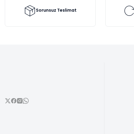
Ürün fiyatı diğer sitelerden daha pahalı.
Bu ürüne benzer farklı alternatifler olmalı.
Sorunsuz Teslimat