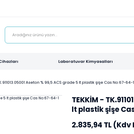
Cihazları
Laboratuvar Kimyasalları
K.911013.05001 Aseton % 99,5 ACS grade 5 lt plastik şişe Cas No:67-64-1
TEKKİM - TK.9110
lt plastik şişe C
2.835,94 TL (Kdv 