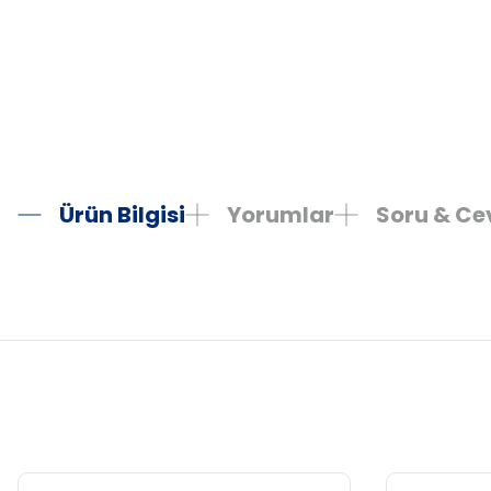
Ürün Bilgisi
Yorumlar
Soru & C
Bu ürünün fiyat bilgisi, resim, ürün açıklamalarında ve diğer konula
Görüş ve önerileriniz için teşekkür ederiz.
Ürün resmi kalitesiz, bozuk veya görüntülenemiyor.
Ürün açıklamasında eksik bilgiler bulunuyor.
Ürün bilgilerinde hatalar bulunuyor.