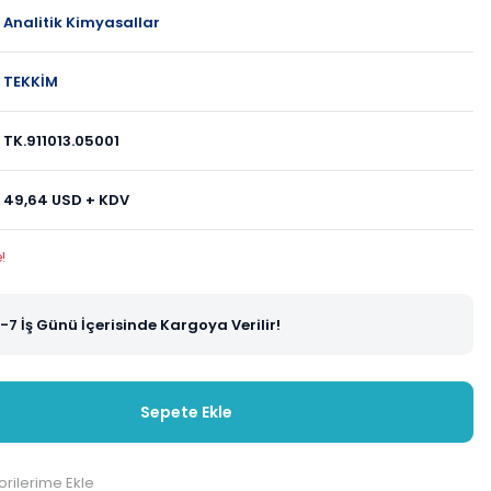
Analitik Kimyasallar
TEKKİM
TK.911013.05001
49,64 USD + KDV
!
-7 İş Günü İçerisinde Kargoya Verilir!
Sepete Ekle