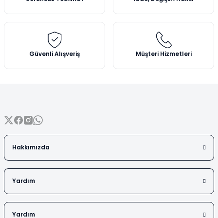
Vezin Kapları
Ürün bilgilerinde hatalar bulunuyor.
Ürün fiyatı diğer sitelerden daha pahalı.
Vialler
Bu ürüne benzer farklı alternatifler olmalı.
Güvenli Alışveriş
Müşteri Hizmetleri
Gönder
Hakkımızda
Yardım
Yardım