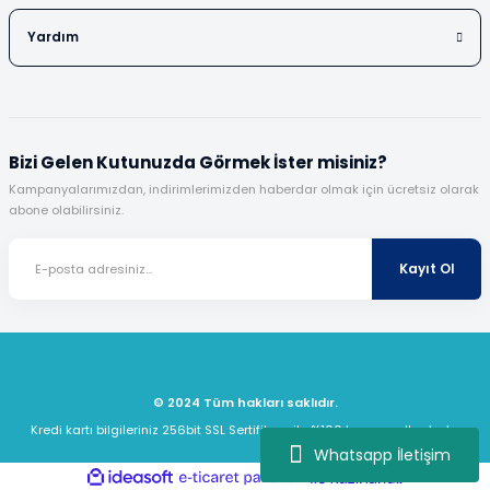
Yardım
Bizi Gelen Kutunuzda Görmek İster misiniz?
Kampanyalarımızdan, indirimlerimizden haberdar olmak için ücretsiz olarak
abone olabilirsiniz.
Kayıt Ol
© 2024 Tüm hakları saklıdır.
Kredi kartı bilgileriniz 256bit SSL Sertifikası ile %100 koruma altındadır.
Whatsapp İletişim
ideasoft
ile
e-