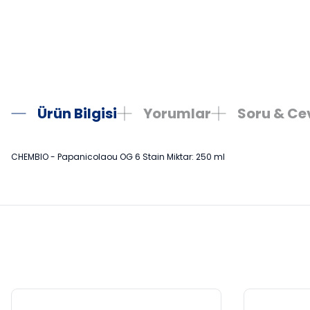
Ürün Bilgisi
Yorumlar
Soru & C
CHEMBIO - Papanicolaou OG 6 Stain Miktar: 250 ml
Bu ürünün fiyat bilgisi, resim, ürün açıklamalarında ve diğer konula
Görüş ve önerileriniz için teşekkür ederiz.
Ürün resmi kalitesiz, bozuk veya görüntülenemiyor.
Ürün açıklamasında eksik bilgiler bulunuyor.
Ürün bilgilerinde hatalar bulunuyor.
Ürün fiyatı diğer sitelerden daha pahalı.