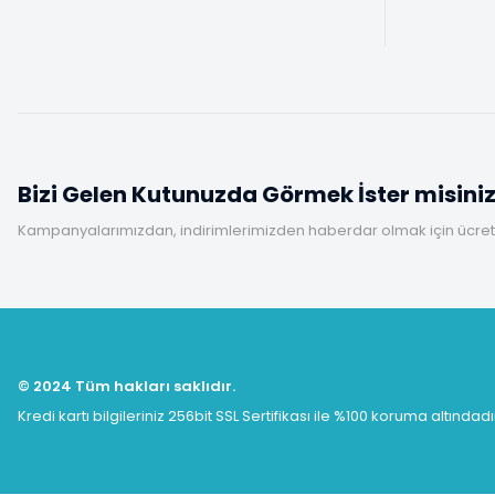
Bizi Gelen Kutunuzda Görmek İster misini
Kampanyalarımızdan, indirimlerimizden haberdar olmak için ücretsi
© 2024 Tüm hakları saklıdır.
Kredi kartı bilgileriniz 256bit SSL Sertifikası ile %100 koruma altındadı