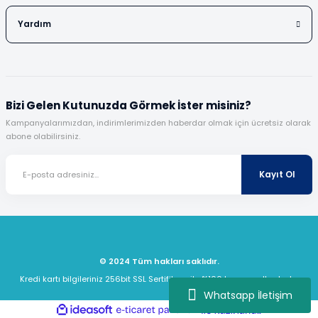
Yardım
Bizi Gelen Kutunuzda Görmek İster misiniz?
Kampanyalarımızdan, indirimlerimizden haberdar olmak için ücretsiz olarak
abone olabilirsiniz.
Kayıt Ol
© 2024 Tüm hakları saklıdır.
Kredi kartı bilgileriniz 256bit SSL Sertifikası ile %100 koruma altındadır.
Whatsapp İletişim
ideasoft
ile
e-