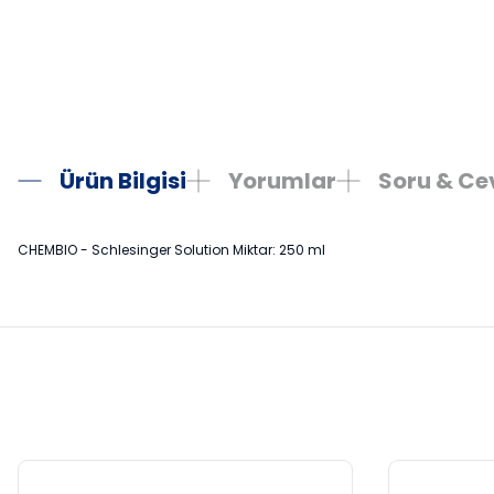
Ürün Bilgisi
Yorumlar
Soru & C
CHEMBIO - Schlesinger Solution Miktar: 250 ml
Bu ürünün fiyat bilgisi, resim, ürün açıklamalarında ve diğer konula
Görüş ve önerileriniz için teşekkür ederiz.
Ürün resmi kalitesiz, bozuk veya görüntülenemiyor.
Ürün açıklamasında eksik bilgiler bulunuyor.
Ürün bilgilerinde hatalar bulunuyor.
Ürün fiyatı diğer sitelerden daha pahalı.