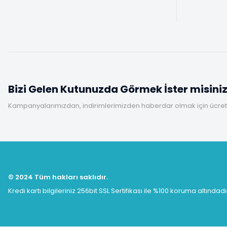
Bizi Gelen Kutunuzda Görmek İster misini
Kampanyalarımızdan, indirimlerimizden haberdar olmak için ücretsi
© 2024 Tüm hakları saklıdır.
Kredi kartı bilgileriniz 256bit SSL Sertifikası ile %100 koruma altındadı