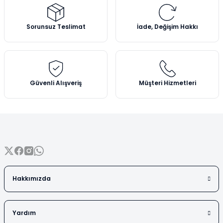
Vezin Kapları
Ürün resmi kalitesiz, bozuk veya görüntülenemiyor.
Ürün açıklamasında eksik bilgiler bulunuyor.
Sorunsuz Teslimat
İade, Değişim Hakkı
Vialler
Ürün bilgilerinde hatalar bulunuyor.
Ürün fiyatı diğer sitelerden daha pahalı.
Bu ürüne benzer farklı alternatifler olmalı.
Güvenli Alışveriş
Müşteri Hizmetleri
Gönder
Hakkımızda
Yardım