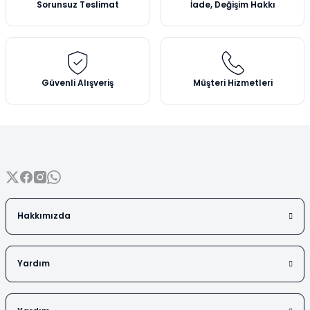
Sorunsuz Teslimat
İade, Değişim Hakkı
Vezin Kapları
Ürün bilgilerinde hatalar bulunuyor.
Ürün fiyatı diğer sitelerden daha pahalı.
Vialler
Bu ürüne benzer farklı alternatifler olmalı.
Güvenli Alışveriş
Müşteri Hizmetleri
Gönder
Hakkımızda
Yardım