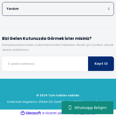
Yardım
Bizi Gelen Kutunuzda Görmek İster misiniz?
Kampanyalarımızdan, indirimlerimizden haberdar olmak için ücretsiz olarak
abone olabilirsiniz.
Kayıt Ol
© 2024 Tüm hakları saklıdır.
Kredi kartı bilgileriniz 256bit SSL Sertifikası ile %100 koruma altındadır.
Whatsapp İletişim
ideasoft
ile
e-