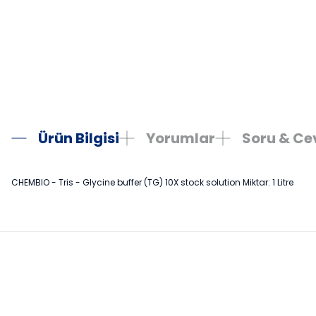
Ürün Bilgisi
Yorumlar
Soru & C
CHEMBIO - Tris - Glycine buffer (TG) 10X stock solution Miktar: 1 Litre
Bu ürünün fiyat bilgisi, resim, ürün açıklamalarında ve diğer konula
Görüş ve önerileriniz için teşekkür ederiz.
Ürün resmi kalitesiz, bozuk veya görüntülenemiyor.
Ürün açıklamasında eksik bilgiler bulunuyor.
Ürün bilgilerinde hatalar bulunuyor.