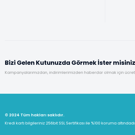
Bizi Gelen Kutunuzda Görmek İster misini
Kampanyalarımızdan, indirimlerimizden haberdar olmak için ücretsi
© 2024 Tüm hakları saklıdır.
Kredi kartı bilgileriniz 256bit SSL Sertifikası ile %100 koruma altındadı