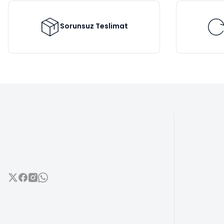
Ürün fiyatı diğer sitelerden daha pahalı.
Bu ürüne benzer farklı alternatifler olmalı.
Sorunsuz Teslimat