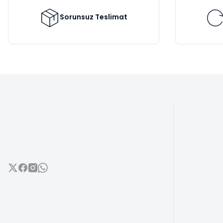
Ürün fiyatı diğer sitelerden daha pahalı.
Bu ürüne benzer farklı alternatifler olmalı.
Sorunsuz Teslimat