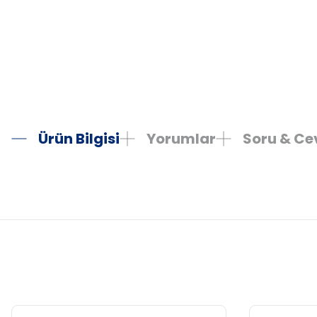
Ürün Bilgisi
Yorumlar
Soru & C
Bu ürünün fiyat bilgisi, resim, ürün açıklamalarında ve diğer konula
Görüş ve önerileriniz için teşekkür ederiz.
Ürün resmi kalitesiz, bozuk veya görüntülenemiyor.
Ürün açıklamasında eksik bilgiler bulunuyor.
Ürün bilgilerinde hatalar bulunuyor.