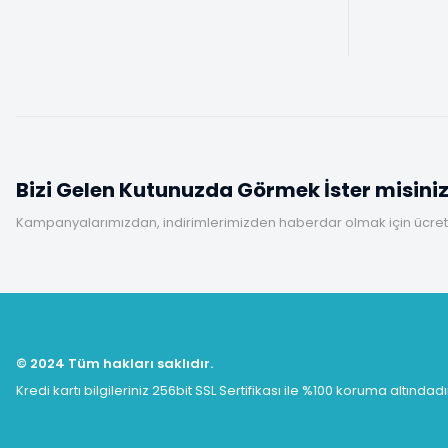
Bizi Gelen Kutunuzda Görmek İster misini
Kampanyalarımızdan, indirimlerimizden haberdar olmak için ücretsi
© 2024 Tüm hakları saklıdır.
Kredi kartı bilgileriniz 256bit SSL Sertifikası ile %100 koruma altındadı