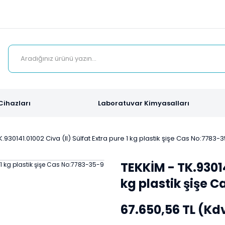
Cihazları
Laboratuvar Kimyasalları
K.930141.01002 Civa (II) Sülfat Extra pure 1 kg plastik şişe Cas No:7783-
TEKKİM - TK.93014
kg plastik şişe 
67.650,56 TL (Kd