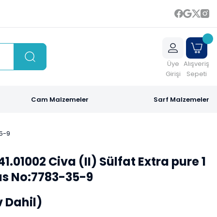
Üye
Alışveriş
Girişi
Sepeti
Cam Malzemeler
Sarf Malzemeler
35-9
1.01002 Civa (II) Sülfat Extra pure 1
Cas No:7783-35-9
v Dahil)