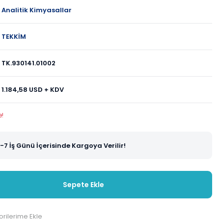
Analitik Kimyasallar
TEKKİM
TK.930141.01002
1.184,58 USD + KDV
e!
-7 İş Günü İçerisinde Kargoya Verilir!
Sepete Ekle