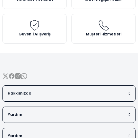
Vezin Kapları
Ürün bilgilerinde hatalar bulunuyor.
Ürün fiyatı diğer sitelerden daha pahalı.
Vialler
Bu ürüne benzer farklı alternatifler olmalı.
Güvenli Alışveriş
Müşteri Hizmetleri
Gönder
Hakkımızda
Yardım
Yardım