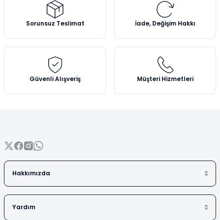
Vezin Kapları
Ürün resmi kalitesiz, bozuk veya görüntülenemiyor.
Ürün açıklamasında eksik bilgiler bulunuyor.
Sorunsuz Teslimat
İade, Değişim Hakkı
Vialler
Ürün bilgilerinde hatalar bulunuyor.
Ürün fiyatı diğer sitelerden daha pahalı.
Bu ürüne benzer farklı alternatifler olmalı.
Güvenli Alışveriş
Müşteri Hizmetleri
Gönder
Hakkımızda
Yardım