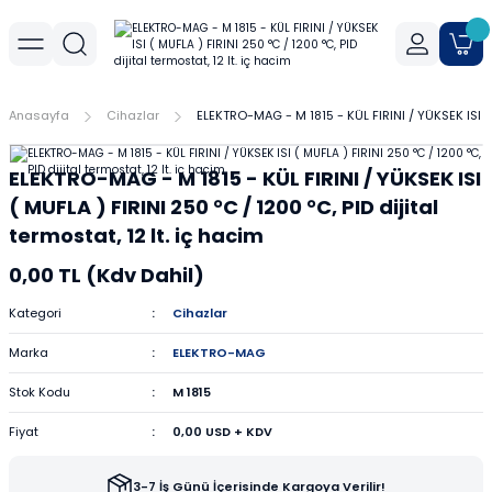
Geri Dön
Geri Dön
Geri Dön
r
meler
Cihaz Aksesuarları
Sıvı Aktarım Cihazları
Cam Malzemeler
Filtrasyon
Havanlar
Mantar Ürünleri
Metal Malzemeler
Plastik Malzemeler
Porselen Malzemeler
Anasayfa
Cihazlar
ELEKTRO-MAG - M 1815 - KÜL FIRINI / YÜKSEK ISI ( M
allar
er
Yoğunluk Kitleri
Dispenser
Ayırma Hunileri
Filtre Kağıtları
Agat Havanlar
Mantar Standlar
Amyant Tel
Kulplu Plastik Beherler
Buhner Hunileri
ELEKTRO-MAG - M 1815 - KÜL FIRINI / YÜKSEK ISI
ları
allar
Otomatik Pipetler
Bagetler
Şırınga Filtreleri
Cam Havanlar
Bunzen Bekleri
Numune Kapları
Krozeler
( MUFLA ) FIRINI 250 °C / 1200 °C, PID dijital
termostat, 12 lt. iç hacim
zları
Pipet Pompası
Balon Jojeler
Soksilet Kartuşu
Porselen Havanlar
Kıskaçlar
Pastör Pipetleri
Porselen Kapsüller
0,00 TL (Kdv Dahil)
leri
Balonlar
Maşalar
Pipet Uçları
Kategori
Cihazlar
Marka
ELEKTRO-MAG
Beherler
Metal Kutular
Pipetler
Stok Kodu
M 1815
hazları
çaları
Büretler
Nivolar
Pisetler
Fiyat
0,00 USD + KDV
rtumları
Cam Kapaklar
Pensler
Plastik Balon Jojeler
3-7 İş Günü İçerisinde Kargoya Verilir!