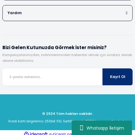
Yardım
Bizi Gelen Kutunuzda Görmek İster misiniz?
Kampanyalarımızdan, indirimlerimizden haberdar olmak için ücretsiz olarak
abone olabilirsiniz.
Kayıt Ol
© 2024 Tüm hakları saklıdır.
Kredi kartı bilgileriniz 256bit SSL Sertifikası ile %100 koruma altındadır.
Whatsapp İletişim
ideasoft
ile
e-