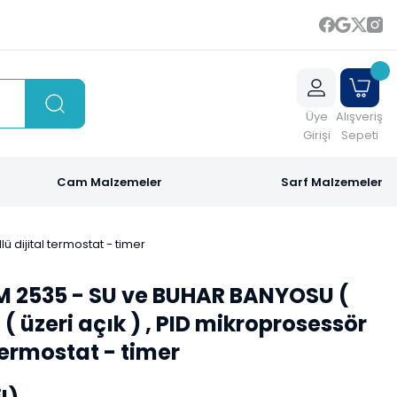
Üye
Alışveriş
Girişi
Sepeti
Cam Malzemeler
Sarf Malzemeler
 dijital termostat - timer
 2535 - SU ve BUHAR BANYOSU (
 ( üzeri açık ) , PID mikroprosessör
 termostat - timer