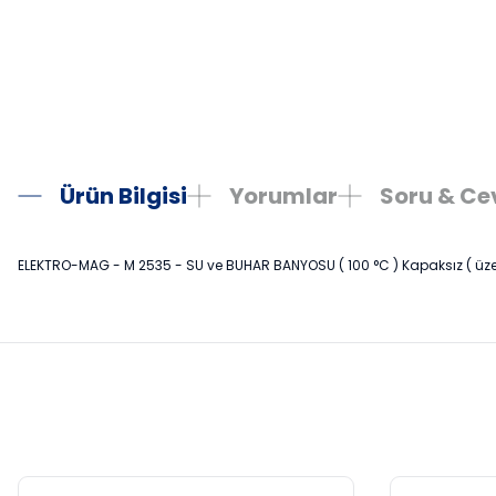
Ürün Bilgisi
Yorumlar
Soru & C
ELEKTRO-MAG - M 2535 - SU ve BUHAR BANYOSU ( 100 °C ) Kapaksız ( üzeri a
Bu ürünün fiyat bilgisi, resim, ürün açıklamalarında ve diğer konula
Görüş ve önerileriniz için teşekkür ederiz.
Ürün resmi kalitesiz, bozuk veya görüntülenemiyor.
Ürün açıklamasında eksik bilgiler bulunuyor.
Ürün bilgilerinde hatalar bulunuyor.