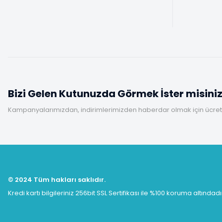
Bizi Gelen Kutunuzda Görmek İster misini
Kampanyalarımızdan, indirimlerimizden haberdar olmak için ücretsi
© 2024 Tüm hakları saklıdır.
Kredi kartı bilgileriniz 256bit SSL Sertifikası ile %100 koruma altındadı