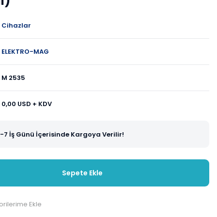
l)
Cihazlar
ELEKTRO-MAG
M 2535
0,00 USD + KDV
-7 İş Günü İçerisinde Kargoya Verilir!
Sepete Ekle