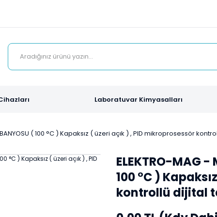
Cihazları
Laboratuvar Kimyasalları
YOSU ( 100 °C ) Kapaksız ( üzeri açık ) , PID mikroprosessör kontrollü
ELEKTRO-MAG - M
100 °C ) Kapaksız
kontrollü dijital