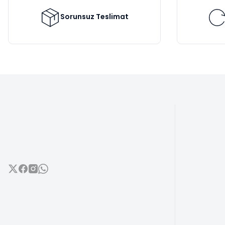
Ürün fiyatı diğer sitelerden daha pahalı.
Bu ürüne benzer farklı alternatifler olmalı.
Sorunsuz Teslimat