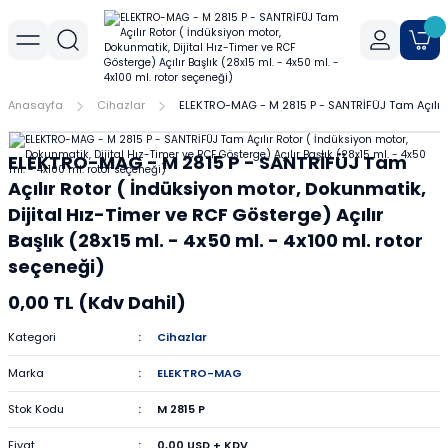
Geri Dön
Geri Dön
Geri Dön
r
meler
Cihaz Aksesuarları
Sıvı Aktarım Cihazları
Cam Malzemeler
Filtrasyon
Havanlar
Mantar Ürünleri
Metal Malzemeler
Plastik Malzemeler
Porselen Malzemeler
Anasayfa
Cihazlar
ELEKTRO-MAG - M 2815 P - SANTRİFÜJ Tam Açılır Ro
allar
er
Yoğunluk Kitleri
Dispenser
Ayırma Hunileri
Filtre Kağıtları
Agat Havanlar
Mantar Standlar
Amyant Tel
Kulplu Plastik Beherler
Buhner Hunileri
ELEKTRO-MAG - M 2815 P - SANTRİFÜJ Tam
ları
allar
Otomatik Pipetler
Bagetler
Şırınga Filtreleri
Cam Havanlar
Bunzen Bekleri
Numune Kapları
Krozeler
Açılır Rotor ( İndüksiyon motor, Dokunmatik,
Dijital Hız-Timer ve RCF Gösterge) Açılır
zları
Pipet Pompası
Balon Jojeler
Soksilet Kartuşu
Porselen Havanlar
Kıskaçlar
Pastör Pipetleri
Porselen Kapsüller
Başlık (28x15 ml. - 4x50 ml. - 4x100 ml. rotor
seçeneği)
leri
Balonlar
Maşalar
Pipet Uçları
0,00 TL (Kdv Dahil)
Beherler
Metal Kutular
Pipetler
Kategori
Cihazlar
hazları
çaları
Marka
ELEKTRO-MAG
Büretler
Nivolar
Pisetler
Stok Kodu
M 2815 P
rtumları
Cam Kapaklar
Pensler
Plastik Balon Jojeler
Fiyat
0,00 USD + KDV