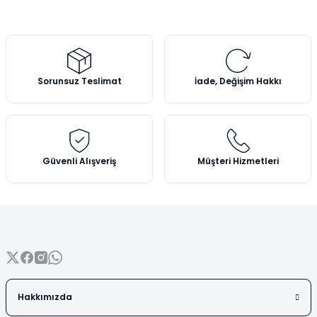
tarafımıza iletebilirsiniz.
Vezin Kapları
Görüş ve önerileriniz için teşekkür ederiz.
Vialler
Ürün resmi kalitesiz, bozuk veya görüntülenemiyor.
Ürün açıklamasında eksik bilgiler bulunuyor.
Sorunsuz Teslimat
İade, Değişim Hakkı
Ürün bilgilerinde hatalar bulunuyor.
Ürün fiyatı diğer sitelerden daha pahalı.
Bu ürüne benzer farklı alternatifler olmalı.
Güvenli Alışveriş
Müşteri Hizmetleri
Gönder
Hakkımızda