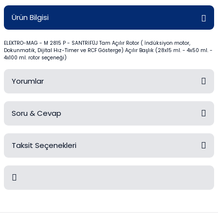
Mezürler
Ürün Bilgisi
Petri Kabı
ELEKTRO-MAG - M 2815 P - SANTRİFÜJ Tam Açılır Rotor ( İndüksiyon motor,
Dokunmatik, Dijital Hız-Timer ve RCF Gösterge) Açılır Başlık (28x15 ml. - 4x50 ml. -
Piknometreler
4x100 ml. rotor seçeneği)
Pipetler
Yorumlar
Quartz Krozeler
Soru & Cevap
Bu ürüne ilk yorumu siz yapın!
Saat Camları
Taksit Seçenekleri
Şişeler
Yorum Yaz
Ürün hakkında henüz soru sorulmamış.
Soğutucular
Soru Sor
Vakum Süzme Seti
Bu ürünün fiyat bilgisi, resim, ürün açıklamalarında ve diğer
konularda yetersiz gördüğünüz noktaları öneri formunu kullanarak