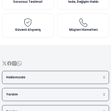
Sorunsuz Teslimat
İade, Değişim Hakkı
Vezin Kapları
Ürün bilgilerinde hatalar bulunuyor.
Ürün fiyatı diğer sitelerden daha pahalı.
Vialler
Bu ürüne benzer farklı alternatifler olmalı.
Güvenli Alışveriş
Müşteri Hizmetleri
Gönder
Hakkımızda
Yardım