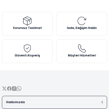
tarafımıza iletebilirsiniz.
Vezin Kapları
Görüş ve önerileriniz için teşekkür ederiz.
Vialler
Ürün resmi kalitesiz, bozuk veya görüntülenemiyor.
Ürün açıklamasında eksik bilgiler bulunuyor.
Sorunsuz Teslimat
İade, Değişim Hakkı
Ürün bilgilerinde hatalar bulunuyor.
Ürün fiyatı diğer sitelerden daha pahalı.
Bu ürüne benzer farklı alternatifler olmalı.
Güvenli Alışveriş
Müşteri Hizmetleri
Gönder
Hakkımızda