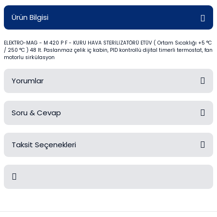
Mezürler
Ürün Bilgisi
Petri Kabı
ELEKTRO-MAG - M 420 P F - KURU HAVA STERİLİZATÖRÜ ETÜV ( Ortam Sıcaklığı +5 °C
/ 250 °C ) 48 lt. Paslanmaz çelik iç kabin, PID kontrollü dijital timerli termostat, fan
Piknometreler
motorlu sirkülasyon
Pipetler
Yorumlar
Quartz Krozeler
Soru & Cevap
Bu ürüne ilk yorumu siz yapın!
Saat Camları
Taksit Seçenekleri
Şişeler
Yorum Yaz
Ürün hakkında henüz soru sorulmamış.
Soğutucular
Soru Sor
Vakum Süzme Seti
Bu ürünün fiyat bilgisi, resim, ürün açıklamalarında ve diğer
konularda yetersiz gördüğünüz noktaları öneri formunu kullanarak