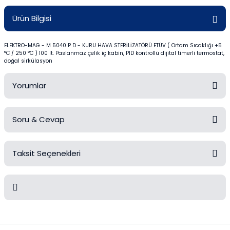
Mezürler
Ürün Bilgisi
Petri Kabı
ELEKTRO-MAG - M 5040 P D - KURU HAVA STERİLİZATÖRÜ ETÜV ( Ortam Sıcaklığı +5
°C / 250 °C ) 100 lt. Paslanmaz çelik iç kabin, PID kontrollü dijital timerli termostat,
Piknometreler
doğal sirkülasyon
Pipetler
Yorumlar
Quartz Krozeler
Soru & Cevap
Bu ürüne ilk yorumu siz yapın!
Saat Camları
Taksit Seçenekleri
Şişeler
Yorum Yaz
Ürün hakkında henüz soru sorulmamış.
Soğutucular
Soru Sor
Vakum Süzme Seti
Bu ürünün fiyat bilgisi, resim, ürün açıklamalarında ve diğer
konularda yetersiz gördüğünüz noktaları öneri formunu kullanarak