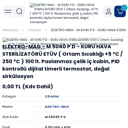
Geri Dön
Geri Dön
Geri Dön
r
meler
Cihaz Aksesuarları
Sıvı Aktarım Cihazları
Cam Malzemeler
Filtrasyon
Havanlar
Mantar Ürünleri
Metal Malzemeler
Plastik Malzemeler
Porselen Malzemeler
Anasayfa
Cihazlar
ELEKTRO-MAG - M 5040 P D - KURU HAVA STERİLİZATÖ
allar
er
Yoğunluk Kitleri
Dispenser
Ayırma Hunileri
Filtre Kağıtları
Agat Havanlar
Mantar Standlar
Amyant Tel
Kulplu Plastik Beherler
Buhner Hunileri
ELEKTRO-MAG - M 5040 P D - KURU HAVA
ları
allar
Otomatik Pipetler
Bagetler
Şırınga Filtreleri
Cam Havanlar
Bunzen Bekleri
Numune Kapları
Krozeler
STERİLİZATÖRÜ ETÜV ( Ortam Sıcaklığı +5 °C /
250 °C ) 100 lt. Paslanmaz çelik iç kabin, PID
zları
Pipet Pompası
Balon Jojeler
Soksilet Kartuşu
Porselen Havanlar
Kıskaçlar
Pastör Pipetleri
Porselen Kapsüller
kontrollü dijital timerli termostat, doğal
sirkülasyon
leri
Balonlar
Maşalar
Pipet Uçları
0,00 TL (Kdv Dahil)
Beherler
Metal Kutular
Pipetler
Kategori
Cihazlar
hazları
çaları
Marka
ELEKTRO-MAG
Büretler
Nivolar
Pisetler
Stok Kodu
M K5040 P D
rtumları
Cam Kapaklar
Pensler
Plastik Balon Jojeler
Fiyat
0,00 USD + KDV