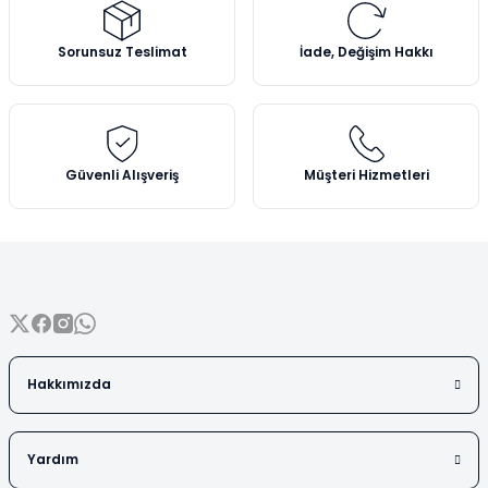
Vezin Kapları
Ürün resmi kalitesiz, bozuk veya görüntülenemiyor.
Ürün açıklamasında eksik bilgiler bulunuyor.
Sorunsuz Teslimat
İade, Değişim Hakkı
Vialler
Ürün bilgilerinde hatalar bulunuyor.
Ürün fiyatı diğer sitelerden daha pahalı.
Bu ürüne benzer farklı alternatifler olmalı.
Güvenli Alışveriş
Müşteri Hizmetleri
Gönder
Hakkımızda
Yardım