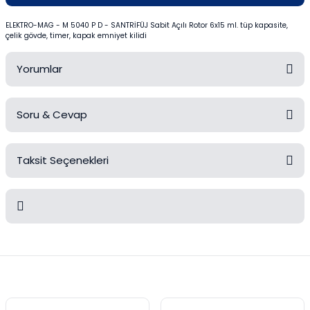
Mezürler
ELEKTRO-MAG - M 5040 P D - SANTRİFÜJ Sabit Açılı Rotor 6x15 ml. tüp kapasite,
çelik gövde, timer, kapak emniyet kilidi
Petri Kabı
Yorumlar
Piknometreler
Soru & Cevap
Pipetler
Bu ürüne ilk yorumu siz yapın!
Quartz Krozeler
Taksit Seçenekleri
Yorum Yaz
Ürün hakkında henüz soru sorulmamış.
Saat Camları
Şişeler
Soru Sor
Bu ürünün fiyat bilgisi, resim, ürün açıklamalarında ve diğer
Soğutucular
konularda yetersiz gördüğünüz noktaları öneri formunu kullanarak
tarafımıza iletebilirsiniz.
Görüş ve önerileriniz için teşekkür ederiz.
Vakum Süzme Seti