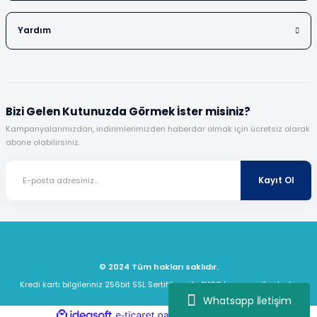
Yardım
Bizi Gelen Kutunuzda Görmek İster misiniz?
Kampanyalarımızdan, indirimlerimizden haberdar olmak için ücretsiz olarak
abone olabilirsiniz.
Kayıt Ol
© 2024 Tüm hakları saklıdır.
Kredi kartı bilgileriniz 256bit SSL Sertifikası ile %100 koruma altındadır.
Whatsapp İletişim
ideasoft
ile
e-