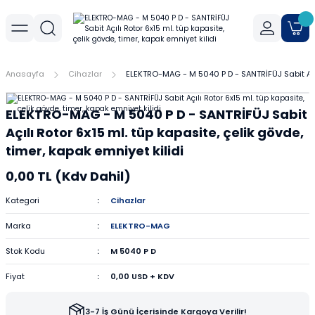
Geri Dön
Geri Dön
Geri Dön
r
meler
Cihaz Aksesuarları
Sıvı Aktarım Cihazları
Cam Malzemeler
Filtrasyon
Havanlar
Mantar Ürünleri
Metal Malzemeler
Plastik Malzemeler
Porselen Malzemeler
Anasayfa
Cihazlar
ELEKTRO-MAG - M 5040 P D - SANTRİFÜJ Sabit Açılı
allar
er
Yoğunluk Kitleri
Dispenser
Ayırma Hunileri
Filtre Kağıtları
Agat Havanlar
Mantar Standlar
Amyant Tel
Kulplu Plastik Beherler
Buhner Hunileri
ELEKTRO-MAG - M 5040 P D - SANTRİFÜJ Sabit
ları
allar
Otomatik Pipetler
Bagetler
Şırınga Filtreleri
Cam Havanlar
Bunzen Bekleri
Numune Kapları
Krozeler
Açılı Rotor 6x15 ml. tüp kapasite, çelik gövde,
timer, kapak emniyet kilidi
zları
Pipet Pompası
Balon Jojeler
Soksilet Kartuşu
Porselen Havanlar
Kıskaçlar
Pastör Pipetleri
Porselen Kapsüller
0,00 TL (Kdv Dahil)
leri
Balonlar
Maşalar
Pipet Uçları
Kategori
Cihazlar
Marka
ELEKTRO-MAG
Beherler
Metal Kutular
Pipetler
Stok Kodu
M 5040 P D
hazları
çaları
Büretler
Nivolar
Pisetler
Fiyat
0,00 USD + KDV
rtumları
Cam Kapaklar
Pensler
Plastik Balon Jojeler
3-7 İş Günü İçerisinde Kargoya Verilir!