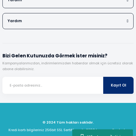
Yardım
Yardım
Bizi Gelen Kutunuzda Görmek İster misiniz?
Kampanyalarımızdan, indirimlerimizden haberdar olmak için ücretsiz olarak
abone olabilirsiniz.
Kayıt Ol
© 2024 Tüm hakları saklıdır.
Kredi kartı bilgileriniz 256bit SSL Sertifikası ile %100 koruma altındadır.