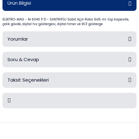
Ürün Bilgisi
Mezürler
ELEKTRO-MAG - M 6040 P D - SANTRİFÜJ Sabit Açılı Rotor 6x15 ml. tüp kapasite,
Petri Kabı
çelik gövde, dijital hız göstergesi, dijital timer ve RCF gösterge
Piknometreler
Yorumlar
Pipetler
Soru & Cevap
Bu ürüne ilk yorumu siz yapın!
Quartz Krozeler
Taksit Seçenekleri
Saat Camları
Yorum Yaz
Ürün hakkında henüz soru sorulmamış.
Şişeler
Soru Sor
Soğutucular
Bu ürünün fiyat bilgisi, resim, ürün açıklamalarında ve diğer
konularda yetersiz gördüğünüz noktaları öneri formunu kullanarak
Vakum Süzme Seti
tarafımıza iletebilirsiniz.
Görüş ve önerileriniz için teşekkür ederiz.