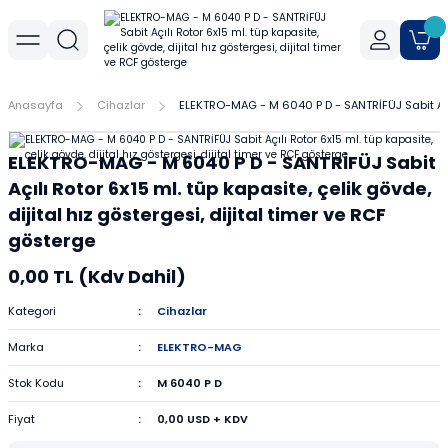
Geri Dön
Geri Dön
Geri Dön
r
meler
Cihaz Aksesuarları
Sıvı Aktarım Cihazları
Cam Malzemeler
Filtrasyon
Havanlar
Mantar Ürünleri
Metal Malzemeler
Plastik Malzemeler
Porselen Malzemeler
Anasayfa
Cihazlar
ELEKTRO-MAG - M 6040 P D - SANTRİFÜJ Sabit Açılı 
allar
er
Yoğunluk Kitleri
Dispenser
Ayırma Hunileri
Filtre Kağıtları
Agat Havanlar
Mantar Standlar
Amyant Tel
Kulplu Plastik Beherler
Buhner Hunileri
ELEKTRO-MAG - M 6040 P D - SANTRİFÜJ Sabit
ları
allar
Otomatik Pipetler
Bagetler
Şırınga Filtreleri
Cam Havanlar
Bunzen Bekleri
Numune Kapları
Krozeler
Açılı Rotor 6x15 ml. tüp kapasite, çelik gövde,
dijital hız göstergesi, dijital timer ve RCF
zları
Pipet Pompası
Balon Jojeler
Soksilet Kartuşu
Porselen Havanlar
Kıskaçlar
Pastör Pipetleri
Porselen Kapsüller
gösterge
0,00 TL (Kdv Dahil)
leri
Balonlar
Maşalar
Pipet Uçları
Kategori
Cihazlar
Beherler
Metal Kutular
Pipetler
Marka
ELEKTRO-MAG
hazları
çaları
Büretler
Nivolar
Pisetler
Stok Kodu
M 6040 P D
Fiyat
0,00 USD + KDV
rtumları
Cam Kapaklar
Pensler
Plastik Balon Jojeler