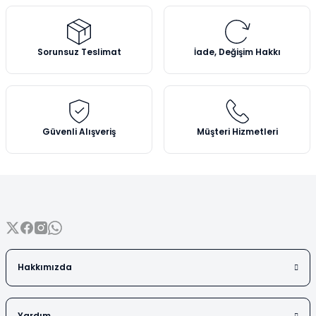
Vezin Kapları
Ürün resmi kalitesiz, bozuk veya görüntülenemiyor.
Vialler
Ürün açıklamasında eksik bilgiler bulunuyor.
Sorunsuz Teslimat
İade, Değişim Hakkı
Ürün bilgilerinde hatalar bulunuyor.
Ürün fiyatı diğer sitelerden daha pahalı.
Bu ürüne benzer farklı alternatifler olmalı.
Güvenli Alışveriş
Müşteri Hizmetleri
Gönder
Hakkımızda