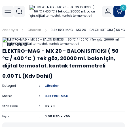
Geri Dön
Geri Dön
Geri Dön
0
r
meler
Cihaz Aksesuarları
Sıvı Aktarım Cihazları
Cam Malzemeler
Filtrasyon
Havanlar
Mantar Ürünleri
Metal Malzemeler
Plastik Malzemeler
Porselen Malzemeler
Anasayfa
Cihazlar
ELEKTRO-MAG - MX 20 - BALON ISITICISI ( 50 °C / 
allar
er
Yoğunluk Kitleri
Dispenser
Ayırma Hunileri
Filtre Kağıtları
Agat Havanlar
Mantar Standlar
Amyant Tel
Kulplu Plastik Beherler
Buhner Hunileri
ELEKTRO-MAG - MX 20 - BALON ISITICISI ( 50
ları
allar
Otomatik Pipetler
Bagetler
Şırınga Filtreleri
Cam Havanlar
Bunzen Bekleri
Numune Kapları
Krozeler
°C / 400 °C ) Tek göz, 20000 ml. balon için,
zları
Pipet Pompası
Balon Jojeler
Soksilet Kartuşu
Porselen Havanlar
Kıskaçlar
Pastör Pipetleri
Porselen Kapsüller
dijital termostat, kontak termometreli
0,00 TL (Kdv Dahil)
leri
Balonlar
Maşalar
Pipet Uçları
Kategori
Cihazlar
Beherler
Metal Kutular
Pipetler
Marka
ELEKTRO-MAG
hazları
çaları
Büretler
Nivolar
Pisetler
Stok Kodu
MX 20
Fiyat
0,00 USD + KDV
rtumları
Cam Kapaklar
Pensler
Plastik Balon Jojeler