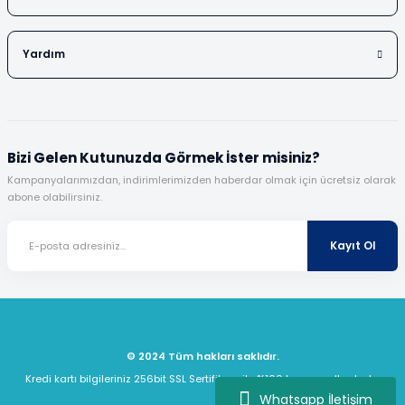
Yardım
Bizi Gelen Kutunuzda Görmek İster misiniz?
Kampanyalarımızdan, indirimlerimizden haberdar olmak için ücretsiz olarak
abone olabilirsiniz.
Kayıt Ol
© 2024 Tüm hakları saklıdır.
Kredi kartı bilgileriniz 256bit SSL Sertifikası ile %100 koruma altındadır.
Whatsapp İletişim