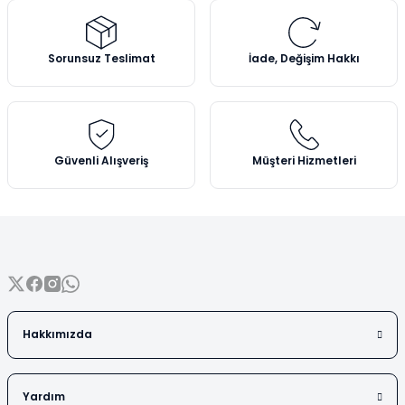
Vezin Kapları
Ürün resmi kalitesiz, bozuk veya görüntülenemiyor.
Ürün açıklamasında eksik bilgiler bulunuyor.
Vialler
Sorunsuz Teslimat
İade, Değişim Hakkı
Ürün bilgilerinde hatalar bulunuyor.
Ürün fiyatı diğer sitelerden daha pahalı.
Bu ürüne benzer farklı alternatifler olmalı.
Güvenli Alışveriş
Müşteri Hizmetleri
Gönder
Hakkımızda
Yardım