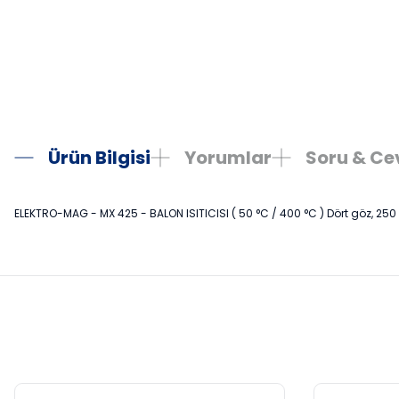
Ürün Bilgisi
Yorumlar
Soru & C
ELEKTRO-MAG - MX 425 - BALON ISITICISI ( 50 °C / 400 °C ) Dört göz, 250 m
Bu ürünün fiyat bilgisi, resim, ürün açıklamalarında ve diğer konula
Görüş ve önerileriniz için teşekkür ederiz.
Ürün resmi kalitesiz, bozuk veya görüntülenemiyor.
Ürün açıklamasında eksik bilgiler bulunuyor.
Ürün bilgilerinde hatalar bulunuyor.