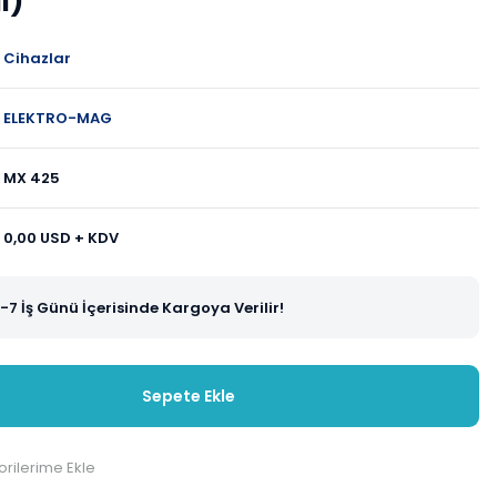
l)
Cihazlar
ELEKTRO-MAG
MX 425
0,00 USD + KDV
-7 İş Günü İçerisinde Kargoya Verilir!
Sepete Ekle