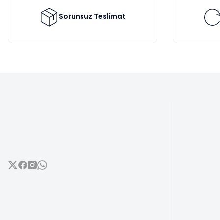
Ürün fiyatı diğer sitelerden daha pahalı.
Bu ürüne benzer farklı alternatifler olmalı.
Sorunsuz Teslimat