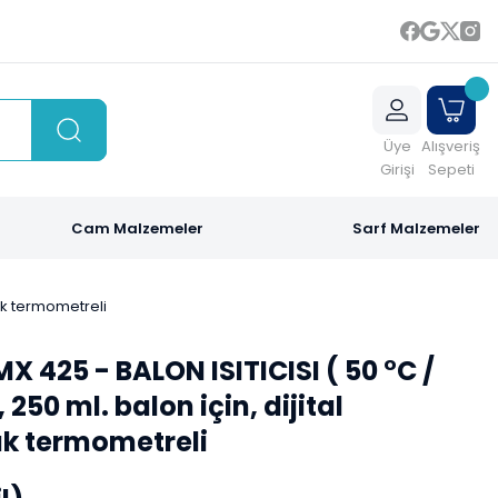
Üye
Alışveriş
Girişi
Sepeti
Cam Malzemeler
Sarf Malzemeler
tak termometreli
 425 - BALON ISITICISI ( 50 °C /
 250 ml. balon için, dijital
ak termometreli