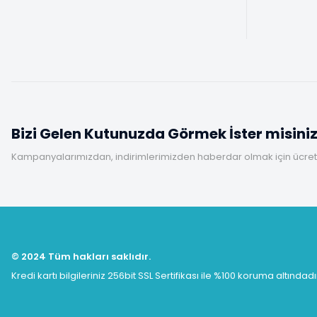
Bizi Gelen Kutunuzda Görmek İster misini
Kampanyalarımızdan, indirimlerimizden haberdar olmak için ücretsi
© 2024 Tüm hakları saklıdır.
Kredi kartı bilgileriniz 256bit SSL Sertifikası ile %100 koruma altındadı