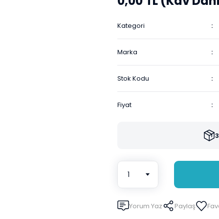
0,00 TL (Kdv Dahi
Kategori
Marka
Stok Kodu
Fiyat
3
Yorum Yaz
Paylaş