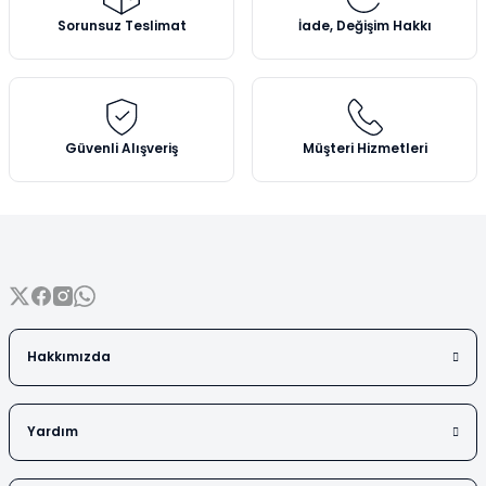
Vezin Kapları
Ürün açıklamasında eksik bilgiler bulunuyor.
Sorunsuz Teslimat
İade, Değişim Hakkı
Ürün bilgilerinde hatalar bulunuyor.
Vialler
Ürün fiyatı diğer sitelerden daha pahalı.
Bu ürüne benzer farklı alternatifler olmalı.
Güvenli Alışveriş
Müşteri Hizmetleri
Gönder
Hakkımızda
Yardım