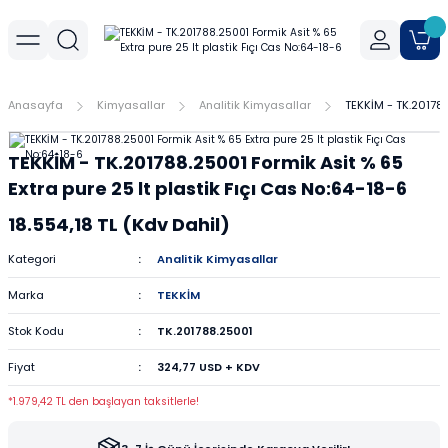
Geri Dön
Geri Dön
Geri Dön
r
meler
Cihaz Aksesuarları
Sıvı Aktarım Cihazları
Cam Malzemeler
Filtrasyon
Havanlar
Mantar Ürünleri
Metal Malzemeler
Plastik Malzemeler
Porselen Malzemeler
Anasayfa
Kimyasallar
Analitik Kimyasallar
TEKKİM - TK.201788
allar
er
Yoğunluk Kitleri
Dispenser
Ayırma Hunileri
Filtre Kağıtları
Agat Havanlar
Mantar Standlar
Amyant Tel
Kulplu Plastik Beherler
Buhner Hunileri
TEKKİM - TK.201788.25001 Formik Asit % 65
ları
allar
Otomatik Pipetler
Bagetler
Şırınga Filtreleri
Cam Havanlar
Bunzen Bekleri
Numune Kapları
Krozeler
Extra pure 25 lt plastik Fıçı Cas No:64-18-6
18.554,18 TL (Kdv Dahil)
zları
Pipet Pompası
Balon Jojeler
Soksilet Kartuşu
Porselen Havanlar
Kıskaçlar
Pastör Pipetleri
Porselen Kapsüller
Kategori
Analitik Kimyasallar
leri
Balonlar
Maşalar
Pipet Uçları
Marka
TEKKİM
Beherler
Metal Kutular
Pipetler
Stok Kodu
TK.201788.25001
Fiyat
324,77 USD + KDV
hazları
çaları
Büretler
Nivolar
Pisetler
*1.979,42 TL den başlayan taksitlerle!
rtumları
Cam Kapaklar
Pensler
Plastik Balon Jojeler