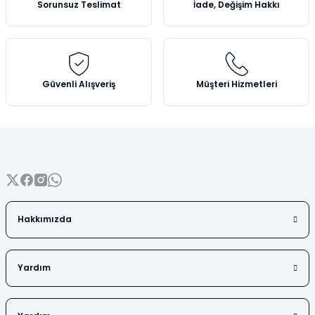
Sorunsuz Teslimat
İade, Değişim Hakkı
Vezin Kapları
Ürün bilgilerinde hatalar bulunuyor.
Ürün fiyatı diğer sitelerden daha pahalı.
Vialler
Bu ürüne benzer farklı alternatifler olmalı.
Güvenli Alışveriş
Müşteri Hizmetleri
Gönder
Hakkımızda
Yardım