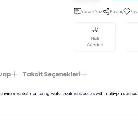
Yorum Yaz
Paylaş
Hızlı
Gönderi
evap
Taksit Seçenekleri
environmental monitoring, water treatment, boilers with multi-pin connec
rda yetersiz gördüğünüz noktaları öneri formunu kullanarak tarafımıza il
Ürün hakkında henüz soru sorulmamış.
Bu ürüne ilk yorumu siz yapın!