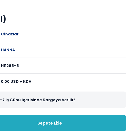
l)
Cihazlar
HANNA
HI1285-5
0,00 USD + KDV
-7 İş Günü İçerisinde Kargoya Verilir!
Sepete Ekle