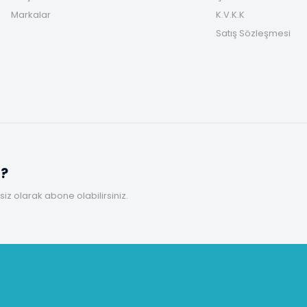
Markalar
K.V.K.K
Satış Sözleşmesi
z?
z olarak abone olabilirsiniz.