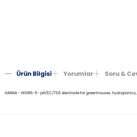
Ürün Bilgisi
Yorumlar
Soru & C
HANNA - HI1285-5- pH/EC/TDS electrode for greenhouses, hydroponics, 
Bu ürünün fiyat bilgisi, resim, ürün açıklamalarında ve diğer konula
Görüş ve önerileriniz için teşekkür ederiz.
Ürün resmi kalitesiz, bozuk veya görüntülenemiyor.