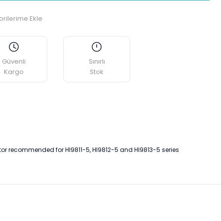
Güvenli
Sınırlı
Kargo
Stok
tor recommended for HI9811-5, HI9812-5 and HI9813-5 series
etebilirsiniz.