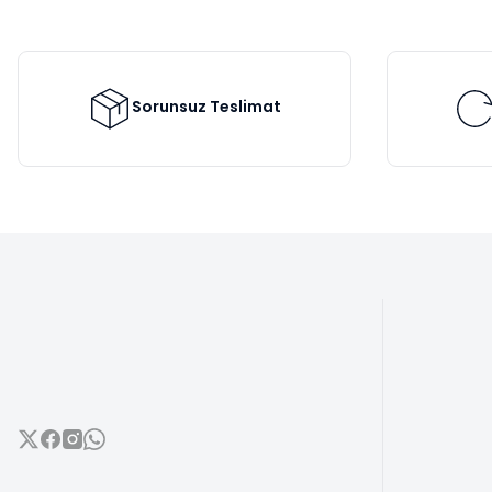
Ürün açıklamasında eksik bilgiler bulunuyor.
Ürün bilgilerinde hatalar bulunuyor.
Ürün fiyatı diğer sitelerden daha pahalı.
Bu ürüne benzer farklı alternatifler olmalı.
Sorunsuz Teslimat