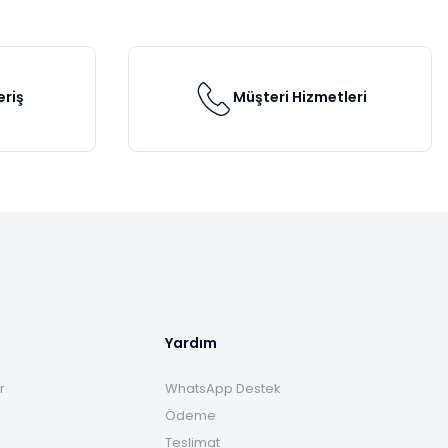
eriş
Müşteri Hizmetleri
Yardım
r
WhatsApp Destek
Ödeme
Teslimat