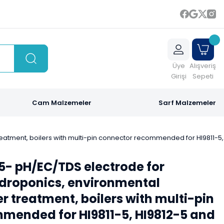
Üye
Alışveriş
Girişi
Sepeti
Cam Malzemeler
Sarf Malzemeler
atment, boilers with multi-pin connector recommended for HI9811-5, 
5- pH/EC/TDS electrode for
droponics, environmental
r treatment, boilers with multi-pin
mended for HI9811-5, HI9812-5 and