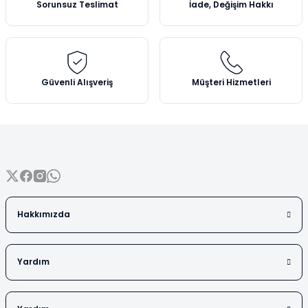
Sorunsuz Teslimat
İade, Değişim Hakkı
Vezin Kapları
Ürün bilgilerinde hatalar bulunuyor.
Ürün fiyatı diğer sitelerden daha pahalı.
Vialler
Bu ürüne benzer farklı alternatifler olmalı.
Güvenli Alışveriş
Müşteri Hizmetleri
Gönder
Hakkımızda
Yardım