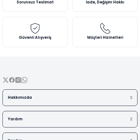
Sorunsuz Teslimat
İade, Değişim Hakkı
Vezin Kapları
Ürün bilgilerinde hatalar bulunuyor.
Ürün fiyatı diğer sitelerden daha pahalı.
Vialler
Bu ürüne benzer farklı alternatifler olmalı.
Güvenli Alışveriş
Müşteri Hizmetleri
Gönder
Hakkımızda
Yardım