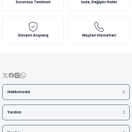
Sorunsuz Teslimat
İade, Değişim Hakkı
Vezin Kapları
Ürün bilgilerinde hatalar bulunuyor.
Ürün fiyatı diğer sitelerden daha pahalı.
Vialler
Bu ürüne benzer farklı alternatifler olmalı.
Güvenli Alışveriş
Müşteri Hizmetleri
Gönder
Hakkımızda
Yardım