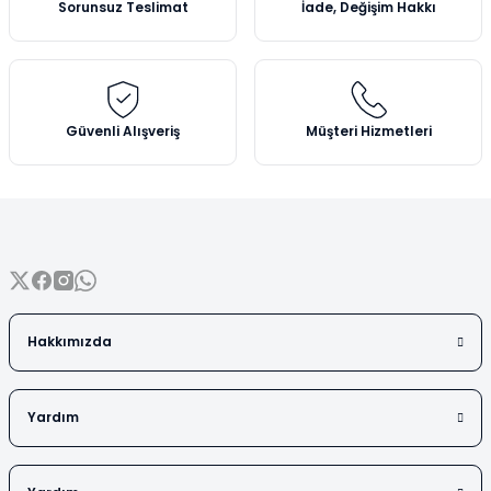
Sorunsuz Teslimat
İade, Değişim Hakkı
Vezin Kapları
Ürün bilgilerinde hatalar bulunuyor.
Ürün fiyatı diğer sitelerden daha pahalı.
Vialler
Bu ürüne benzer farklı alternatifler olmalı.
Güvenli Alışveriş
Müşteri Hizmetleri
Gönder
Hakkımızda
Yardım