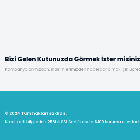
Bizi Gelen Kutunuzda Görmek İster misini
Kampanyalarımızdan, indirimlerimizden haberdar olmak için ücretsi
© 2024 Tüm hakları saklıdır.
Kredi kartı bilgileriniz 256bit SSL Sertifikası ile %100 koruma altındadı