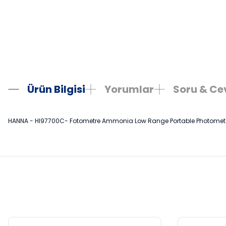
Ürün Bilgisi
Yorumlar
Soru & C
HANNA - HI97700C- Fotometre Ammonia Low Range Portable Photometer
Bu ürünün fiyat bilgisi, resim, ürün açıklamalarında ve diğer konula
Görüş ve önerileriniz için teşekkür ederiz.
Ürün resmi kalitesiz, bozuk veya görüntülenemiyor.
Ürün açıklamasında eksik bilgiler bulunuyor.
Ürün bilgilerinde hatalar bulunuyor.