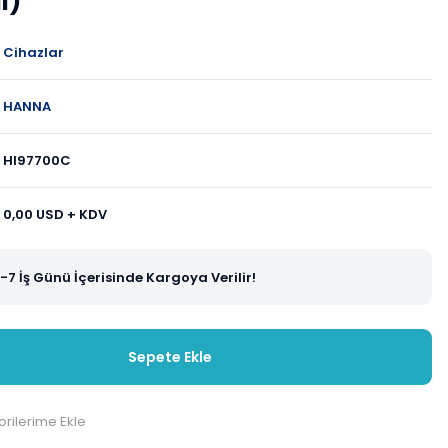
l)
Cihazlar
HANNA
HI97700C
0,00 USD + KDV
-7 İş Günü İçerisinde Kargoya Verilir!
Sepete Ekle