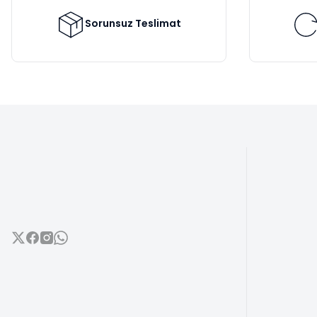
Ürün fiyatı diğer sitelerden daha pahalı.
Bu ürüne benzer farklı alternatifler olmalı.
Sorunsuz Teslimat