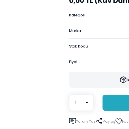
0,00 TL (Kdv Dahi
Kategori
Marka
Stok Kodu
Fiyat
3
Yorum Yaz
Paylaş