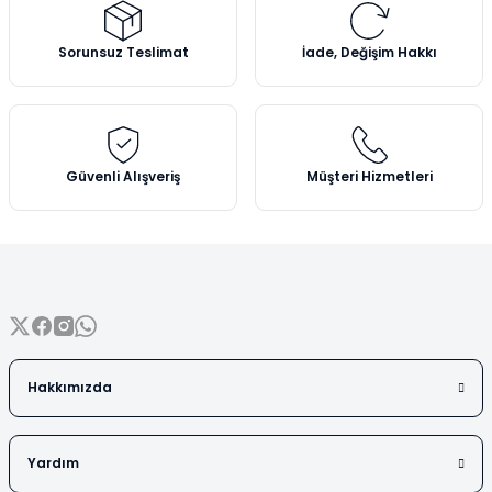
Vezin Kapları
Ürün resmi kalitesiz, bozuk veya görüntülenemiyor.
Ürün açıklamasında eksik bilgiler bulunuyor.
Sorunsuz Teslimat
İade, Değişim Hakkı
Vialler
Ürün bilgilerinde hatalar bulunuyor.
Ürün fiyatı diğer sitelerden daha pahalı.
Bu ürüne benzer farklı alternatifler olmalı.
Güvenli Alışveriş
Müşteri Hizmetleri
Gönder
Hakkımızda
Yardım