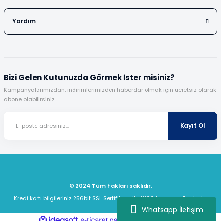
Yardım
Bizi Gelen Kutunuzda Görmek İster misiniz?
Kampanyalarımızdan, indirimlerimizden haberdar olmak için ücretsiz olarak
abone olabilirsiniz.
Kayıt Ol
© 2024 Tüm hakları saklıdır.
Kredi kartı bilgileriniz 256bit SSL Sertifikası ile %100 koruma altındadır.
Whatsapp İletişim
ideasoft
ile
e-