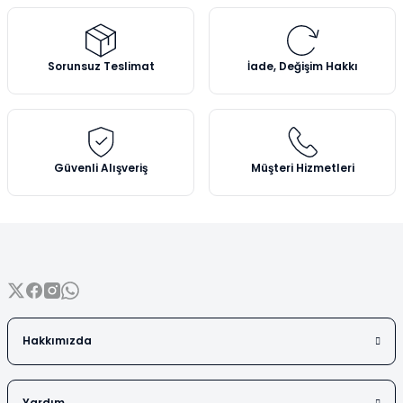
Vezin Kapları
Ürün resmi kalitesiz, bozuk veya görüntülenemiyor.
Vialler
Ürün açıklamasında eksik bilgiler bulunuyor.
Sorunsuz Teslimat
İade, Değişim Hakkı
Ürün bilgilerinde hatalar bulunuyor.
Ürün fiyatı diğer sitelerden daha pahalı.
Bu ürüne benzer farklı alternatifler olmalı.
Güvenli Alışveriş
Müşteri Hizmetleri
Gönder
Hakkımızda