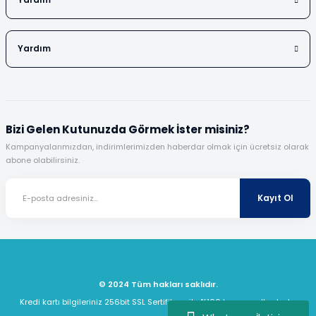
Yardım
Yardım
Bizi Gelen Kutunuzda Görmek İster misiniz?
Kampanyalarımızdan, indirimlerimizden haberdar olmak için ücretsiz olarak
abone olabilirsiniz.
Kayıt Ol
© 2024 Tüm hakları saklıdır.
Kredi kartı bilgileriniz 256bit SSL Sertifikası ile %100 koruma altındadır.