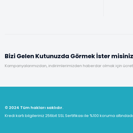
Bizi Gelen Kutunuzda Görmek İster misini
Kampanyalarımızdan, indirimlerimizden haberdar olmak için ücretsi
© 2024 Tüm hakları saklıdır.
Kredi kartı bilgileriniz 256bit SSL Sertifikası ile %100 koruma altındadı