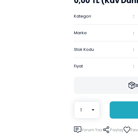
0,00 TL (Kdv Dahi
Kategori
Marka
Stok Kodu
Fiyat
3
Yorum Yaz
Paylaş