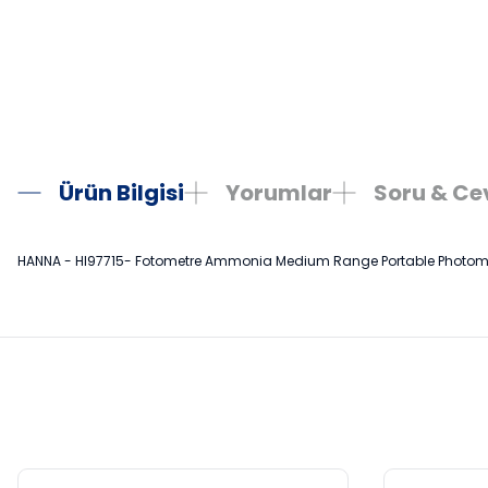
Ürün Bilgisi
Yorumlar
Soru & C
HANNA - HI97715- Fotometre Ammonia Medium Range Portable Photomet
Bu ürünün fiyat bilgisi, resim, ürün açıklamalarında ve diğer konula
Görüş ve önerileriniz için teşekkür ederiz.
Ürün resmi kalitesiz, bozuk veya görüntülenemiyor.
Ürün açıklamasında eksik bilgiler bulunuyor.
Ürün bilgilerinde hatalar bulunuyor.