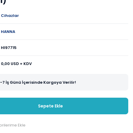
l)
Cihazlar
HANNA
HI97715
0,00 USD + KDV
-7 İş Günü İçerisinde Kargoya Verilir!
Sepete Ekle