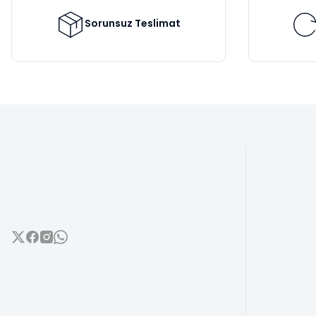
Ürün fiyatı diğer sitelerden daha pahalı.
Bu ürüne benzer farklı alternatifler olmalı.
Sorunsuz Teslimat