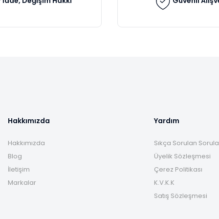
İade, Değişim Hakkı
Güvenli Alışv
Gönder
Hakkımızda
Yardım
Hakkımızda
Sıkça Sorulan Sorula
Blog
Üyelik Sözleşmesi
İletişim
Çerez Politikası
Markalar
K.V.K.K
Satış Sözleşmesi