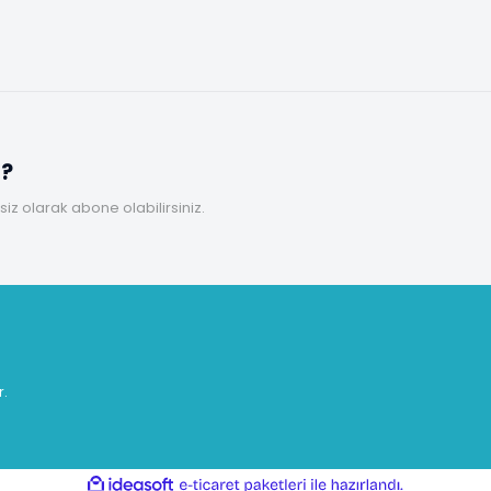
z?
z olarak abone olabilirsiniz.
r.
ile
ideasoft
e-