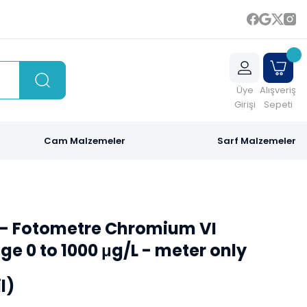
Üye
Alışveriş
Girişi
Sepeti
Cam Malzemeler
Sarf Malzemeler
- Fotometre Chromium VI
e 0 to 1000 μg/L - meter only
l)