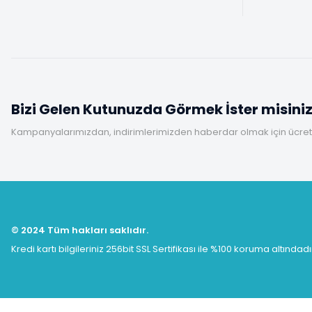
Bizi Gelen Kutunuzda Görmek İster misini
Kampanyalarımızdan, indirimlerimizden haberdar olmak için ücretsi
© 2024 Tüm hakları saklıdır.
Kredi kartı bilgileriniz 256bit SSL Sertifikası ile %100 koruma altındadı