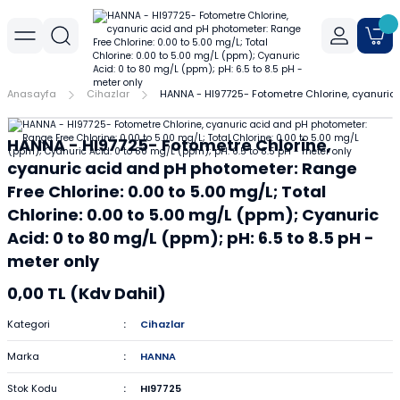
Geri Dön
Geri Dön
Geri Dön
r
meler
Cihaz Aksesuarları
Sıvı Aktarım Cihazları
Cam Malzemeler
Filtrasyon
Havanlar
Mantar Ürünleri
Metal Malzemeler
Plastik Malzemeler
Porselen Malzemeler
Anasayfa
Cihazlar
HANNA - HI97725- Fotometre Chlorine, cyanuric a
allar
er
Yoğunluk Kitleri
Dispenser
Ayırma Hunileri
Filtre Kağıtları
Agat Havanlar
Mantar Standlar
Amyant Tel
Kulplu Plastik Beherler
Buhner Hunileri
HANNA - HI97725- Fotometre Chlorine,
ları
allar
Otomatik Pipetler
Bagetler
Şırınga Filtreleri
Cam Havanlar
Bunzen Bekleri
Numune Kapları
Krozeler
cyanuric acid and pH photometer: Range
Free Chlorine: 0.00 to 5.00 mg/L; Total
zları
Pipet Pompası
Balon Jojeler
Soksilet Kartuşu
Porselen Havanlar
Kıskaçlar
Pastör Pipetleri
Porselen Kapsüller
Chlorine: 0.00 to 5.00 mg/L (ppm); Cyanuric
Acid: 0 to 80 mg/L (ppm); pH: 6.5 to 8.5 pH -
leri
Balonlar
Maşalar
Pipet Uçları
meter only
0,00 TL (Kdv Dahil)
Beherler
Metal Kutular
Pipetler
Kategori
Cihazlar
hazları
çaları
Büretler
Nivolar
Pisetler
Marka
HANNA
rtumları
Cam Kapaklar
Pensler
Plastik Balon Jojeler
Stok Kodu
HI97725