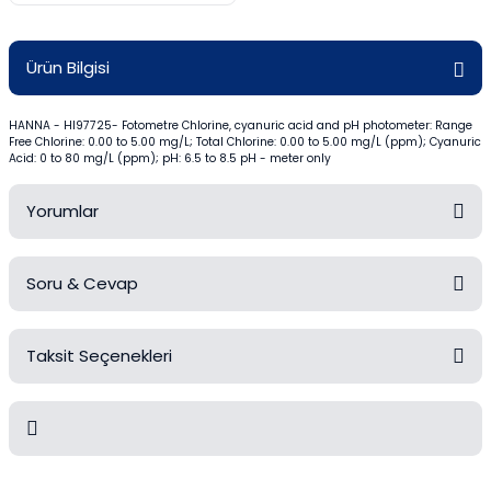
Mezürler
Ürün Bilgisi
Petri Kabı
Piknometreler
HANNA - HI97725- Fotometre Chlorine, cyanuric acid and pH photometer: Range
Free Chlorine: 0.00 to 5.00 mg/L; Total Chlorine: 0.00 to 5.00 mg/L (ppm); Cyanuric
Acid: 0 to 80 mg/L (ppm); pH: 6.5 to 8.5 pH - meter only
Pipetler
Yorumlar
Quartz Krozeler
Soru & Cevap
Saat Camları
Bu ürüne ilk yorumu siz yapın!
Şişeler
Taksit Seçenekleri
Yorum Yaz
Ürün hakkında henüz soru sorulmamış.
Soğutucular
Soru Sor
Vakum Süzme Seti
Bu ürünün fiyat bilgisi, resim, ürün açıklamalarında ve diğer