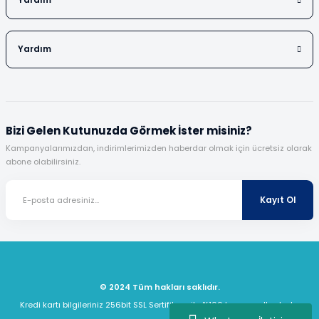
Yardım
Yardım
Bizi Gelen Kutunuzda Görmek İster misiniz?
Kampanyalarımızdan, indirimlerimizden haberdar olmak için ücretsiz olarak
abone olabilirsiniz.
Kayıt Ol
© 2024 Tüm hakları saklıdır.
Kredi kartı bilgileriniz 256bit SSL Sertifikası ile %100 koruma altındadır.