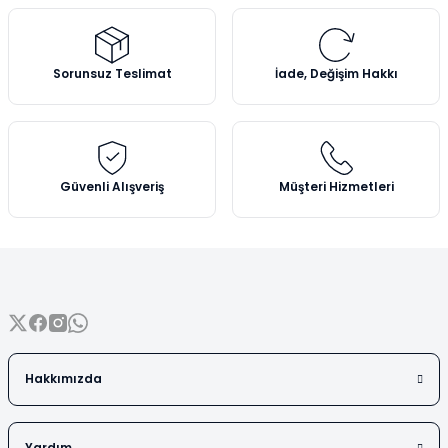
Vezin Kapları
Ürün resmi kalitesiz, bozuk veya görüntülenemiyor.
Vialler
Ürün açıklamasında eksik bilgiler bulunuyor.
Sorunsuz Teslimat
İade, Değişim Hakkı
Ürün bilgilerinde hatalar bulunuyor.
Ürün fiyatı diğer sitelerden daha pahalı.
Bu ürüne benzer farklı alternatifler olmalı.
Güvenli Alışveriş
Müşteri Hizmetleri
Gönder
Hakkımızda