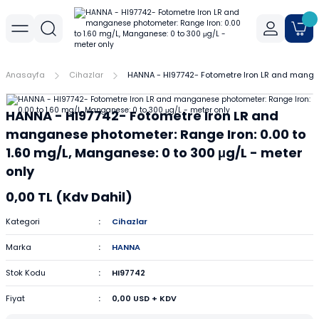
Geri Dön
Geri Dön
Geri Dön
r
meler
Cihaz Aksesuarları
Sıvı Aktarım Cihazları
Cam Malzemeler
Filtrasyon
Havanlar
Mantar Ürünleri
Metal Malzemeler
Plastik Malzemeler
Porselen Malzemeler
Anasayfa
Cihazlar
HANNA - HI97742- Fotometre Iron LR and mangan
allar
er
Yoğunluk Kitleri
Dispenser
Ayırma Hunileri
Filtre Kağıtları
Agat Havanlar
Mantar Standlar
Amyant Tel
Kulplu Plastik Beherler
Buhner Hunileri
HANNA - HI97742- Fotometre Iron LR and
ları
allar
Otomatik Pipetler
Bagetler
Şırınga Filtreleri
Cam Havanlar
Bunzen Bekleri
Numune Kapları
Krozeler
manganese photometer: Range Iron: 0.00 to
1.60 mg/L, Manganese: 0 to 300 μg/L - meter
zları
Pipet Pompası
Balon Jojeler
Soksilet Kartuşu
Porselen Havanlar
Kıskaçlar
Pastör Pipetleri
Porselen Kapsüller
only
0,00 TL (Kdv Dahil)
leri
Balonlar
Maşalar
Pipet Uçları
Kategori
Cihazlar
Beherler
Metal Kutular
Pipetler
Marka
HANNA
hazları
çaları
Büretler
Nivolar
Pisetler
Stok Kodu
HI97742
Fiyat
0,00 USD + KDV
rtumları
Cam Kapaklar
Pensler
Plastik Balon Jojeler