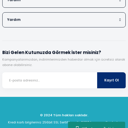
Yardım
Yardım
Bizi Gelen Kutunuzda Görmek İster misiniz?
Kampanyalarımızdan, indirimlerimizden haberdar olmak için ücretsiz olarak
abone olabilirsiniz.
Kayıt Ol
© 2024 Tüm hakları saklıdır.
Kredi kartı bilgileriniz 256bit SSL Sertifikası ile %100 koruma altındadır.