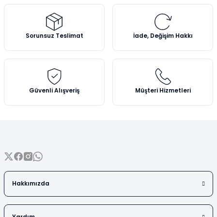
Vezin Kapları
Ürün resmi kalitesiz, bozuk veya görüntülenemiyor.
Vialler
Ürün açıklamasında eksik bilgiler bulunuyor.
Sorunsuz Teslimat
İade, Değişim Hakkı
Ürün bilgilerinde hatalar bulunuyor.
Ürün fiyatı diğer sitelerden daha pahalı.
Bu ürüne benzer farklı alternatifler olmalı.
Güvenli Alışveriş
Müşteri Hizmetleri
Gönder
Hakkımızda