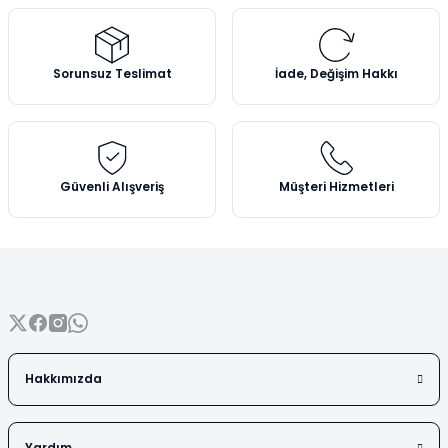
Vezin Kapları
Ürün resmi kalitesiz, bozuk veya görüntülenemiyor.
Vialler
Ürün açıklamasında eksik bilgiler bulunuyor.
Sorunsuz Teslimat
İade, Değişim Hakkı
Ürün bilgilerinde hatalar bulunuyor.
Ürün fiyatı diğer sitelerden daha pahalı.
Bu ürüne benzer farklı alternatifler olmalı.
Güvenli Alışveriş
Müşteri Hizmetleri
Gönder
Hakkımızda