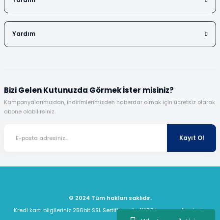
Yardım
Yardım
Bizi Gelen Kutunuzda Görmek İster misiniz?
Kampanyalarımızdan, indirimlerimizden haberdar olmak için ücretsiz olarak
abone olabilirsiniz.
Kayıt Ol
© 2024 Tüm hakları saklıdır.
Kredi kartı bilgileriniz 256bit SSL Sertifikası ile %100 koruma altındadır.