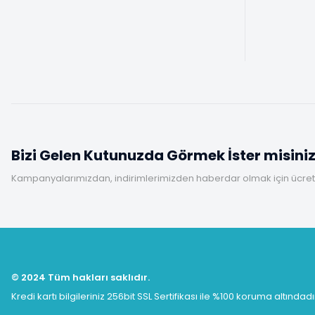
Bizi Gelen Kutunuzda Görmek İster misini
Kampanyalarımızdan, indirimlerimizden haberdar olmak için ücretsi
© 2024 Tüm hakları saklıdır.
Kredi kartı bilgileriniz 256bit SSL Sertifikası ile %100 koruma altındadı