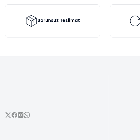
Ürün bilgilerinde hatalar bulunuyor.
Ürün fiyatı diğer sitelerden daha pahalı.
Bu ürüne benzer farklı alternatifler olmalı.
Sorunsuz Teslimat