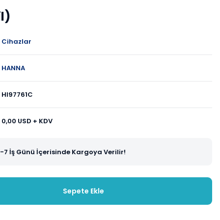
l)
Cihazlar
HANNA
HI97761C
0,00 USD + KDV
-7 İş Günü İçerisinde Kargoya Verilir!
Sepete Ekle