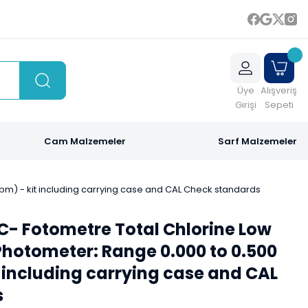
Üye
Alışveriş
Girişi
Sepeti
Cam Malzemeler
Sarf Malzemeler
pm) - kit including carrying case and CAL Check standards
C- Fotometre Total Chlorine Low
hotometer: Range 0.000 to 0.500
 including carrying case and CAL
s