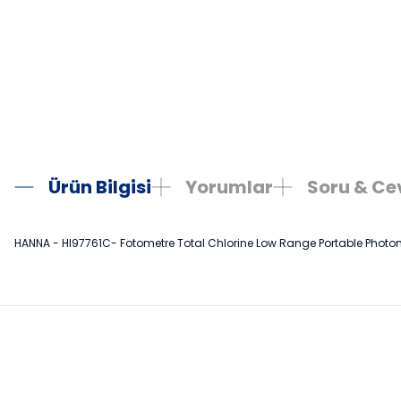
Ürün Bilgisi
Yorumlar
Soru & C
HANNA - HI97761C- Fotometre Total Chlorine Low Range Portable Photo
Bu ürünün fiyat bilgisi, resim, ürün açıklamalarında ve diğer konula
Görüş ve önerileriniz için teşekkür ederiz.
Ürün resmi kalitesiz, bozuk veya görüntülenemiyor.
Ürün açıklamasında eksik bilgiler bulunuyor.