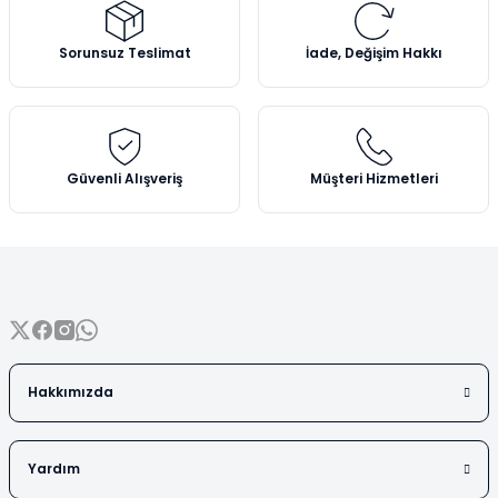
Vezin Kapları
Ürün resmi kalitesiz, bozuk veya görüntülenemiyor.
Ürün açıklamasında eksik bilgiler bulunuyor.
Sorunsuz Teslimat
İade, Değişim Hakkı
Vialler
Ürün bilgilerinde hatalar bulunuyor.
Ürün fiyatı diğer sitelerden daha pahalı.
Bu ürüne benzer farklı alternatifler olmalı.
Güvenli Alışveriş
Müşteri Hizmetleri
Gönder
Hakkımızda
Yardım