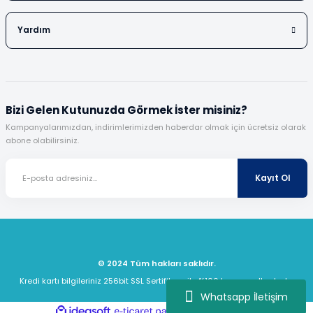
Yardım
Bizi Gelen Kutunuzda Görmek İster misiniz?
Kampanyalarımızdan, indirimlerimizden haberdar olmak için ücretsiz olarak
abone olabilirsiniz.
Kayıt Ol
© 2024 Tüm hakları saklıdır.
Kredi kartı bilgileriniz 256bit SSL Sertifikası ile %100 koruma altındadır.
Whatsapp İletişim
ideasoft
ile
e-