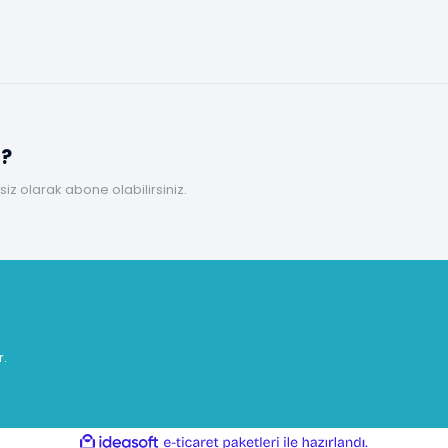
z?
z olarak abone olabilirsiniz.
r.
ile
ideasoft
e-