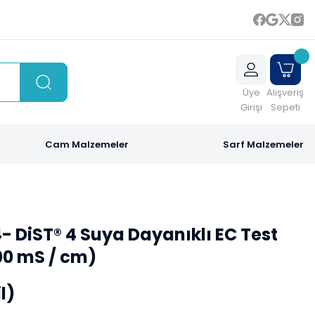
Üye
Alışveriş
Girişi
Sepeti
Cam Malzemeler
Sarf Malzemeler
 DiST® 4 Suya Dayanıklı EC Test
00 mS / cm)
l)