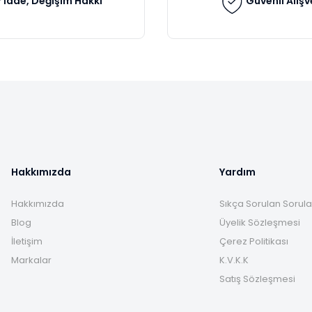
İade, Değişim Hakkı
Güvenli Alışv
Gönder
Hakkımızda
Yardım
Hakkımızda
Sıkça Sorulan Sorula
Blog
Üyelik Sözleşmesi
İletişim
Çerez Politikası
Markalar
K.V.K.K
Satış Sözleşmesi