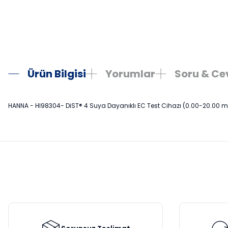
Ürün Bilgisi
Yorumlar
Soru & C
HANNA - HI98304- DiST® 4 Suya Dayanıklı EC Test Cihazı (0.00-20.00 
Bu ürünün fiyat bilgisi, resim, ürün açıklamalarında ve diğer konula
Görüş ve önerileriniz için teşekkür ederiz.
Ürün resmi kalitesiz, bozuk veya görüntülenemiyor.
Ürün açıklamasında eksik bilgiler bulunuyor.
Ürün bilgilerinde hatalar bulunuyor.
Ürün fiyatı diğer sitelerden daha pahalı.
Bu ürüne benzer farklı alternatifler olmalı.