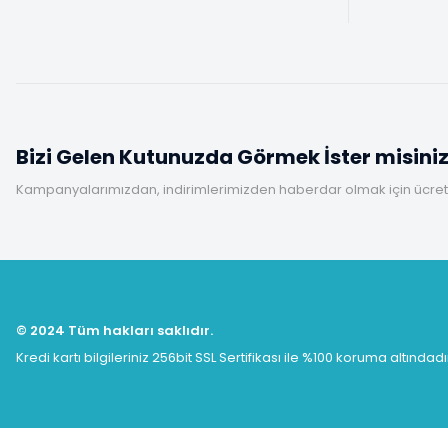
Bizi Gelen Kutunuzda Görmek İster misini
Kampanyalarımızdan, indirimlerimizden haberdar olmak için ücretsi
© 2024 Tüm hakları saklıdır.
Kredi kartı bilgileriniz 256bit SSL Sertifikası ile %100 koruma altındadı