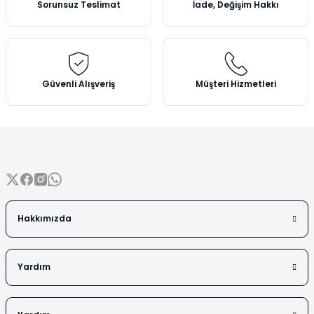
Sorunsuz Teslimat
İade, Değişim Hakkı
Vezin Kapları
Ürün bilgilerinde hatalar bulunuyor.
Ürün fiyatı diğer sitelerden daha pahalı.
Vialler
Bu ürüne benzer farklı alternatifler olmalı.
Güvenli Alışveriş
Müşteri Hizmetleri
Gönder
Hakkımızda
Yardım