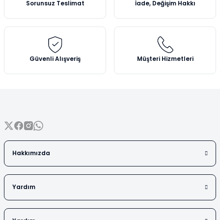
Sorunsuz Teslimat
İade, Değişim Hakkı
Vezin Kapları
Ürün bilgilerinde hatalar bulunuyor.
Ürün fiyatı diğer sitelerden daha pahalı.
Vialler
Bu ürüne benzer farklı alternatifler olmalı.
Güvenli Alışveriş
Müşteri Hizmetleri
Gönder
Hakkımızda
Yardım