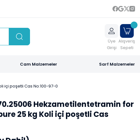
Üye
Alışveriş
Girişi
Sepeti
Cam Malzemeler
Sarf Malzemeler
li içi poşetli Cas No:100-97-0
70.25006 Hekzametilentetramin for
pure 25 kg Koli içi poşetli Cas