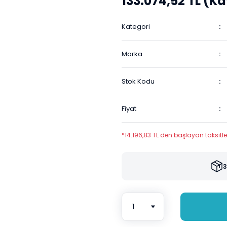
133.074,52 TL (Kd
Kategori
Marka
Stok Kodu
Fiyat
*14.196,83 TL den başlayan taksitler
3