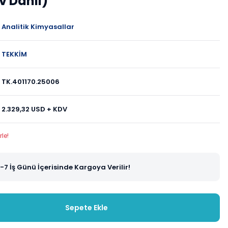
v Dahil)
Analitik Kimyasallar
TEKKİM
TK.401170.25006
2.329,32 USD + KDV
le!
-7 İş Günü İçerisinde Kargoya Verilir!
Sepete Ekle