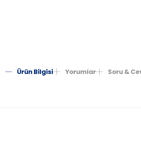
Ürün Bilgisi
Yorumlar
Soru & C
Bu ürünün fiyat bilgisi, resim, ürün açıklamalarında ve diğer konula
Görüş ve önerileriniz için teşekkür ederiz.
Ürün resmi kalitesiz, bozuk veya görüntülenemiyor.
Ürün açıklamasında eksik bilgiler bulunuyor.