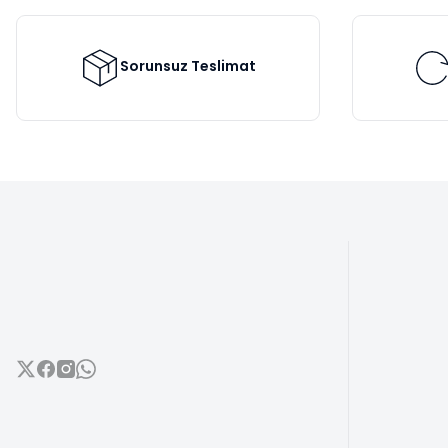
Ürün bilgilerinde hatalar bulunuyor.
Ürün fiyatı diğer sitelerden daha pahalı.
Bu ürüne benzer farklı alternatifler olmalı.
Sorunsuz Teslimat