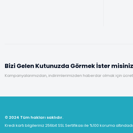
Bizi Gelen Kutunuzda Görmek İster misini
Kampanyalarımızdan, indirimlerimizden haberdar olmak için ücretsi
© 2024 Tüm hakları saklıdır.
Kredi kartı bilgileriniz 256bit SSL Sertifikası ile %100 koruma altındadı