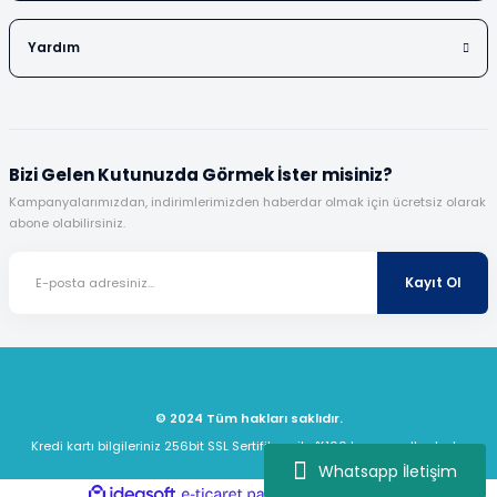
Yardım
Bizi Gelen Kutunuzda Görmek İster misiniz?
Kampanyalarımızdan, indirimlerimizden haberdar olmak için ücretsiz olarak
abone olabilirsiniz.
Kayıt Ol
© 2024 Tüm hakları saklıdır.
Kredi kartı bilgileriniz 256bit SSL Sertifikası ile %100 koruma altındadır.
Whatsapp İletişim
ideasoft
ile
e-