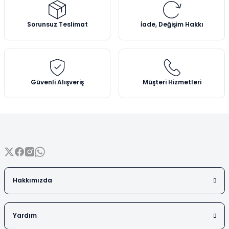
Vezin Kapları
Ürün resmi kalitesiz, bozuk veya görüntülenemiyor.
Ürün açıklamasında eksik bilgiler bulunuyor.
Sorunsuz Teslimat
İade, Değişim Hakkı
Vialler
Ürün bilgilerinde hatalar bulunuyor.
Ürün fiyatı diğer sitelerden daha pahalı.
Bu ürüne benzer farklı alternatifler olmalı.
Güvenli Alışveriş
Müşteri Hizmetleri
Gönder
Hakkımızda
Yardım