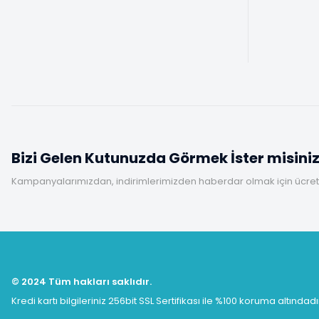
Bizi Gelen Kutunuzda Görmek İster misini
Kampanyalarımızdan, indirimlerimizden haberdar olmak için ücretsi
© 2024 Tüm hakları saklıdır.
Kredi kartı bilgileriniz 256bit SSL Sertifikası ile %100 koruma altındadı