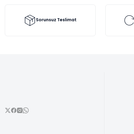
Ürün bilgilerinde hatalar bulunuyor.
Ürün fiyatı diğer sitelerden daha pahalı.
Bu ürüne benzer farklı alternatifler olmalı.
Sorunsuz Teslimat