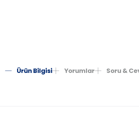
Ürün Bilgisi
Yorumlar
Soru & C
Bu ürünün fiyat bilgisi, resim, ürün açıklamalarında ve diğer konula
Görüş ve önerileriniz için teşekkür ederiz.
Ürün resmi kalitesiz, bozuk veya görüntülenemiyor.
Ürün açıklamasında eksik bilgiler bulunuyor.