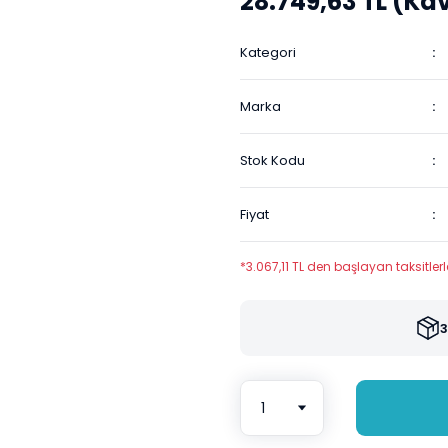
28.749,63 TL (Kdv
Kategori
Marka
Stok Kodu
Fiyat
*3.067,11 TL den başlayan taksitlerl
3