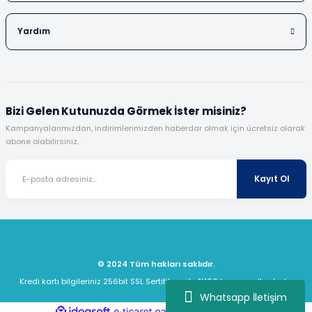
Yardım
Bizi Gelen Kutunuzda Görmek İster misiniz?
Kampanyalarımızdan, indirimlerimizden haberdar olmak için ücretsiz olarak
abone olabilirsiniz.
Kayıt Ol
© 2024 Tüm hakları saklıdır.
Kredi kartı bilgileriniz 256bit SSL Sertifikası ile %100 koruma altındadır.
Whatsapp İletişim
ideasoft
ile