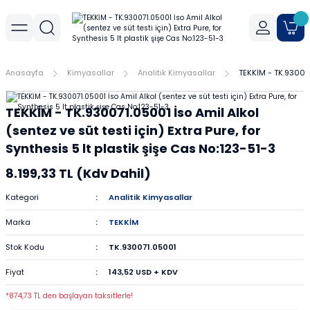
Geri Dön
Geri Dön
Geri Dön
r
meler
Cihaz Aksesuarları
Sıvı Aktarım Cihazları
Cam Malzemeler
Filtrasyon
Havanlar
Mantar Ürünleri
Metal Malzemeler
Plastik Malzemeler
Porselen Malzemeler
Anasayfa
Kimyasallar
Analitik Kimyasallar
TEKKİM - TK.930071.
allar
er
Yoğunluk Kitleri
Dispenser
Ayırma Hunileri
Filtre Kağıtları
Agat Havanlar
Mantar Standlar
Amyant Tel
Kulplu Plastik Beherler
Buhner Hunileri
TEKKİM - TK.930071.05001 İso Amil Alkol
ları
allar
Otomatik Pipetler
Bagetler
Şırınga Filtreleri
Cam Havanlar
Bunzen Bekleri
Numune Kapları
Krozeler
(sentez ve süt testi için) Extra Pure, for
Synthesis 5 lt plastik şişe Cas No:123-51-3
zları
Pipet Pompası
Balon Jojeler
Soksilet Kartuşu
Porselen Havanlar
Kıskaçlar
Pastör Pipetleri
Porselen Kapsüller
8.199,33 TL (Kdv Dahil)
leri
Balonlar
Maşalar
Pipet Uçları
Kategori
Analitik Kimyasallar
Marka
TEKKİM
Beherler
Metal Kutular
Pipetler
Stok Kodu
TK.930071.05001
hazları
çaları
Büretler
Nivolar
Pisetler
Fiyat
143,52 USD + KDV
rtumları
Cam Kapaklar
Pensler
Plastik Balon Jojeler
*874,73 TL den başlayan taksitlerle!