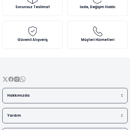
Vezin Kapları
Ürün açıklamasında eksik bilgiler bulunuyor.
Sorunsuz Teslimat
İade, Değişim Hakkı
Ürün bilgilerinde hatalar bulunuyor.
Vialler
Ürün fiyatı diğer sitelerden daha pahalı.
Bu ürüne benzer farklı alternatifler olmalı.
Güvenli Alışveriş
Müşteri Hizmetleri
Gönder
Hakkımızda
Yardım